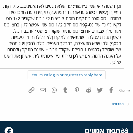
וכך רשמה לאקשמי ב"תפוז": עד שלא מנסים לא מאמינים.... 7.5 דקות
במיקרו (עשיתי כשהגיעו אורחים בהפתעה) לוקחים קערה ומכניסים
לתוכה - כוס סוכר כוס קמח תופח 3 ביצים 1/2 כוס שוקולית 1/2 כוס
קקאו כף גדושה נס-קפה כוס חלב 1/2 כוס שמן אפשר לגוון בחצי כוס
אגוזי מלך שבורים או חצי כוס פתיתי שוקולד צ´יפס לערבב הכול,
לשמן תבנית עגולה - שמתאימה למיקרו (לא חלילה החד-פעמיות
מכסף) ולמי שלא מתעצלת, במהלך האפייה יכולה להכין זיגוג מהיר
של שוקולד (להמיס 1 חבילת שוקולד מריר + שמנת מתוקה) ולמרוח
על העוגה החמה. אם יש לכן גלידת וניל איכותית ליד, עשיתן את השוס
שלכן...
You must log in or register to reply here.
פייסבוק
Twitter
Reddit
Pinterest
Tumblr
WhatsApp
דואר אלקטרוני
הוסף קישור
Share:
מתכונים