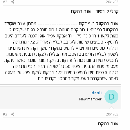
#2
20/1/03
קבלי 2 ורסיות - עוגה במיקרו
עוגה במיקוגל ב-9 דקות ----------------------- מתכון: עוגת שוקולד
במיקרוגל רכיבים: 1 כוס קמח מנופה 1 כוס סוכר 2 כפות שוקולית 2
כפות קקאו 1 ח` סוכר וניל 1 ח` אבקת אפיה אופן הכנה: לעררב היטב
להוסיף- 3 ביצים שלמות ולערבב לבלילה אחידה. 1/2 מרגרינה
רגילה+ כוס מים רותחים = להמיס במיקרו למשך דקה. את המרגרינה
לשפוך לבלילה ולערבב היטב. את הבלילה לצקת לתבנית משומנת..
להכניס למירו בחום גבוה ל-9 דקות בדיוק. העוגה מוכנה כאשר ניתקת
מעט מדפנות התבנית. ציפוי: 50 גר` שוקולד מריר 1 כף מרגרינה
רגילה 3 כפות מים להמיס במיקרו 1/2 1 דקות לצקת ציפוי על העוגה
לאחר שמתקררת מעט. מקור המתכון: רקדנית רוח
droli
D
New member
#3
20/1/03
עוגה במיקרו