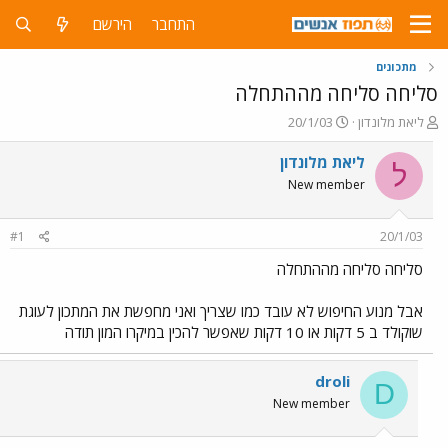
התחבר
הירשם
מתכונים
סליחה סליחה מההתחלה
פ
פ
ליאת מלונדון
20/1/03
ו
ו
ת
ר
ליאת מלונדון
ל
ח
ס
New member
ה
ם
נ
ב
ו
ת
#1
20/1/03
ש
א
א
ר
סליחה סליחה מההתחלה
י
ך
אבל מנוע החיפוש לא עובד כמו שצריך ואני מחפשת את המתכון לעוגת
שוקולד ב 5 דקות או 10 דקות שאפשר להכין במיקרו המון תודה
droli
D
New member