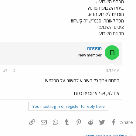
מבחני השבוע: -
בילוי השבוע: הסרט?
תוכניות לשבוע הבא: -
מסר לאומה: סכמ"ש זה קשה!!!
ציטוט השבוע: -
תמונת השבוע:-
חניניתה
ח
New member
#7
5/11/16
חחחח צריך כל השבוע לחשוב על הסכמש..
אם לא, אז לא זוכרים כלום
You must log in or register to reply here.
פייסבוק
Twitter
Reddit
Pinterest
Tumblr
WhatsApp
דואר אלקטרוני
הוסף קישור
Share:
הטלנובלות של כריס מורנה