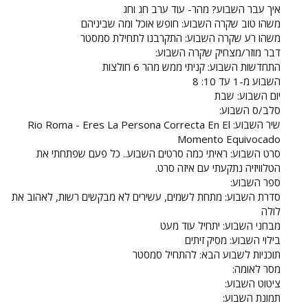
איך עבר השבוע? מהר- עוד ערב חג וחג
משהו טוב שקרה השבוע: חופש אוכל ומה שביניהם
משהו רע שקרה השבוע: התקרבנו לתחילת סמסטר
דבר מוזר/מצחיק שקרה השבוע:
התחדשות השבוע: קניתי ממש מהר 6 חולצות
השבוע מ-1 עד 10: 8
יום השבוע: שבת
סלב/ס השבוע:
שיר השבוע: Rio Roma - Eres La Persona Correcta En El
Momento Equivocado
סרט השבוע: ראיתי כמה סרטים השבוע.. כל פעם שפתחתי את
הטלוויזיה נתקעתי עם איזה סרט.
ספר השבוע:
סדרת השבוע: מתחת לשמים, עשירים לא מבקשים רשות, לאהוב את
לולה
מבחני השבוע: יתחיל עוד מעט
בילוי השבוע: מסיק זיתים
תוכניות לשבוע הבא: להתחיל סמסטר
מסר לאומה:
ציטוט השבוע:
תמונת השבוע: