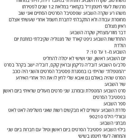
משהו טוב שקרה השבוע: התחלתי במעבר דירה, הייתי במחווה
מרגשת לעוזי חיטמן ז"ל בקמארי במלאת 12 שנים לפטירתו
משהו רע שקרה השבוע: שפסטיבל הסרטים הסתיים ואני שוב
מחוסרת עבודה ולא התקבלתי לחברת חשמל אחרי שעשיתי אצלם
ראיון מצולם
דבר מוזר/מצחיק שקרה השבוע:
התחדשות השבוע: גיפט קארד של מגנוליה שקיבלתי כמתנת יום
הולדת
השבוע מ-1 עד 10: 7
יום השבוע: ראשון, שני ושישי לא יכולה להחליט
סלב/ס השבוע: דובל'ה גליקמן ובראין קוקס, דובל'ה ישב בקהל בסרט
"המטפלת" שהייתי בו במסגרת פסטיבל הסרטים והשני היה כוכב
הסרט שהיה באולם גם ואבא שלי לחץ לו את היד אחרי האירוע
שיר השבוע:
סרט השבוע: המטפלת ובומרנג שני סרטים מעולים שראיתי ביום ראשון
בפסטיבל הסרטים
ספר השבוע:
סדרת השבוע: עשירים לא מבקשים רשות שאני משלימה לאט לאט
ובוורלי הילס 90210
מבחני השבוע:
בילוי השבוע: פסטיבל הסרטים ביום ראשון וטיול עם חברות ביום שני
והמחווה לעוזי חיטמן בשישי