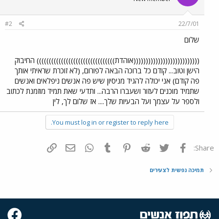
#2
22/7/01
שלום
(((((((((((((((((((((((((((אוהדת)))))))))))))))))))))))))))))))) החיבוק
הישן וטוב... קודם כל ברוכה הבאה לפורום, (לא זוכרת שראיתי אותך
פה קודם) אני יכולה להגיד מניסיון שיש פה אנשים ניפלאים ואנשים
שתמיד מוכנים לעזור ושעברו הרבה... ותדעי שאת תמיד מוזמנת לכתוב
ולספר על עצמך ועל הבעיות שלך.... אז שלום לך, לין
You must log in or register to reply here.
פייסבוק
Twitter
Reddit
Pinterest
Tumblr
WhatsApp
דואר אלקטרוני
הוסף קישור
Share:
תמיכה נפשית לצעירים