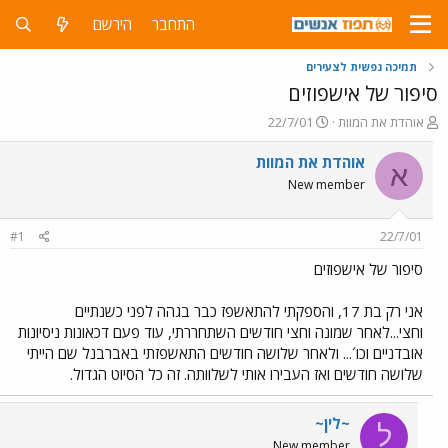
התחבר
הירשם
תמיכה נפשית לצעירים
סיפור של אישפוזים
פ
פ
אוהדת את המוות
22/7/01
ו
ו
ת
ר
אוהדת את המוות
א
ח
ס
New member
ה
ם
נ
ב
ו
ת
#1
22/7/01
ש
א
א
ר
סיפור של אישפוזים
י
ך
אני רק בת 17, והספקתי להתאשפז כבר בגהה לפני כשנתיים
וחצי...לאחר שמונה וחצי חודשים השתחררתי, עוד פעם דכאונות ניסיונות
אובדניים וכו´... ולאחר שלושה חודשים התאשפזתי באברבנל שם הייתי
שלושה חודשים ואז העבירו אותי לשלוותה. זה כל הסיוט הגדול.
~לין~
ל
New member