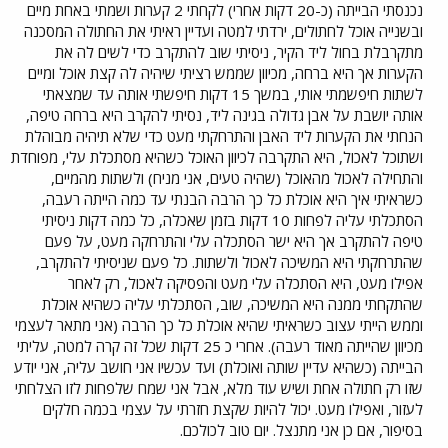
נכנסתי הבייתה (כ-20 דקות אחרי) לקחתי 2 קערות ושמתי באחת מיים
ובשנייה אוכל לחתולים, ירדתי למטה ועדיין ראיתי את החתולה המסכנה
מתקרבלת בחול ליד הקיר, ניסיתי שוב להתקרב כדי לשים לה את
הקערות אך היא ברחה, מכיוון שממש רציתי שיהיה לה קצת אוכל ומיים
לשתות חיפשמתי אותי, במשך 15 דקות חיפשתי אותה עד שמצאתי
אותה יושבת על אבן גדולה בגינה ליד, נסיתי להקרב היא ברחה טיפה,
הנחתי את הקערות ליד האבן והתרחקתי מעט כדי שלא תיהיה מבוהלת
ושתוכל לאכול, היא התקרבה לכיוון האוכל כשהיא מסתכלת עלי, מפוחדת
והתחילה לאכול מהאוכל (שהיה טעים, אני מניח) ולשתות מהמיים,
כשראיתי איך היא אוכלת כל כך הרבה הבנתי עד כמה הייתה רעבה,
הסתכלתי עליה לפחות 10 דקות בזמן שאכלה, כל כמה דקות ניסיתי
טיפה להתקרב אך היא ישר הסתכלה עלי והתרחקה מעט, על פעם
שהתרחקתי היא המשיכה לאכול ולשתות. כל פעם שניסיתי להתקרב,
אפילו מעט, היא הסתכלה עלי מעט והפסיקה לאכול, רק לאחר
שהתקחתי ממנה היא המשיכה, שוב, הסתכלתי עליה כשהיא אוכלת
וממש הייתי עצוב כשראיתי שהיא אוכלת כל כך הרבה (אני מתאר לעצמי
מכיוון שהייתה מאוד רעבה). אחרי כ 25 דקות שכל זה קרה למטה, עליתי
הבייתה (כשהיא עדיין שותה ואוכלת) ועד עכשיו אני חושב עליה, אני יודע
שזו רק חתולה אחת ושיש עוד מלא, אבל אני שמח שלפחות לזו הצלחתי
לעזור, ואפילו מעט. יכול להיות שקצת חזרתי על עצמי בכמה חלקים
בסיפור, אם כן אני מתנצל. יום טוב לכולכם.