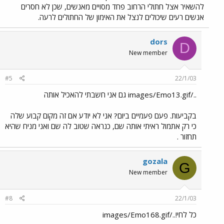
להשאיר אצל חתולי הרחוב פחד מסויים מאנשים, שכן לא חסרים
אנשים רעים שיכולים לנצל את האימון של החתולים לרעה.
dors
D
New member
#5
22/1/03
../images/Emo13.gif גם אני חשבתי להאכיל אותה
בקביעות. פעם פעמיים ביום? אני לא יודע אם זה מקום קבוע שלה
כי רק אתמול ראיתי אותה שם, כנראה שטוב לה שם ואני מניח שהיא
תחזור .
gozala
G
New member
#8
22/1/03
כל לחי!../images/Emo168.gif