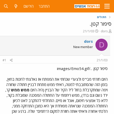
התחבר
הירשם
חתולים
סיפור קטן.
פ
פ
21/1/03
dors
ו
ו
ת
ר
dors
D
ח
ס
New member
ה
ם
נ
ב
ו
ת
#1
21/1/03
ש
א
א
ר
סיפור קטן. ../images/Emo54.gif
י
ך
היום חזרתי מבי"ס ולצערי שכחתי את המפתח אז נאלצתי לחכות בחוץ,
בזמן הזה שהסתובבתי למטה, ראיתי ממש מתחת לבניין חתולה שחורה
ויפה שמתקרבלת בחול ליד הקיר של הבניין (היה היום
ממש ממש
קר,
ירד גשם וגם ברד), ממש ריחמתי על החתולה המסכנה שסובלת בקור,
ללא כל אמצעי חימום, אוכל או מיים. התחלתי להתקרב לאט לכיוון
החתולה המסכנה שנראתה מפוחדת אך היא כמובן התרחקה ממני,
הלכתי אחורה וראיתי אותה חוזרת למקום ה"חמים" שלה. ברגע שכן