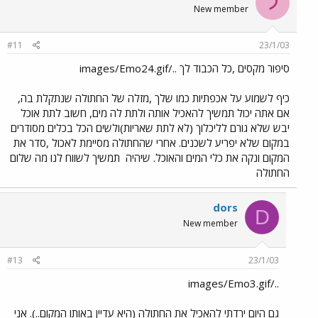
ל
New member
#11
23/1/03
סיפור מקסים ,כל הכבוד לך ../images/Emo24.gif
כיף לשמוע על אכפתיות כמו שלך ,מזלה של החתולה שנתקלת בה,
אם אתה יכול תמשיך להאכיל אותה ולתת לה מים, חשוב לתת אוכל
יבש שלא גורם לליכלוך (לא לתת שאריות)ולשים הכל בכלים מסודרים
במקום שלא יפריע לשכנים. אחרי שהחתולה מסיימת לאכול ,סדר את
המקום ונקה את כלי המים והאוכל. שיהיה
תמשיך לשווח לנו מה שלום
החתולה
dors
D
New member
#13
23/1/03
../images/Emo3.gif
גם היום ירדתי להאכיל את החתולה (היא עדיין באותו המקום..). אני