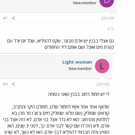
D
New member
#7
22/1/03
.:: ::.
גם אצלי בבנין יש אדם מבוגר, שקט להפליא, שכל יום יורד עם
קערת מים ואוכל ושם אותם ליד החתולים
Light woman
L
New member
#9
22/1/03
לי יש חתול רחוב בבנין שאני בטוחה
שלאף אחד אחר אין!!! לחתול שלנו, חתולנו היקר והחביב,
קוראים שמוליק (שם מלא: שמוליק חיים צ´וצ´ו מר מר) בא
לחלוטין מהרחוב. הוא לא גדל אצל בני אדם, לא היה אצל בני
אדם, ולא היה לו שם קשר לבני אדם. כך, לפני 3 שנים, הוא
הופיע והיה חברותי להפליא לבני אדם. הוא לא נשך, לא שרט