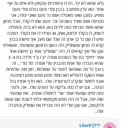
(לא שהוא לא יכל, היו לו ציפורניים ענקיות) ולא איים על אף
אחד. הוא עדין מסתובב בבנין ומדי פעם נעלם ומדי פעם
מופיע. כמובן שאני מאכילה אותו כל פעם שאני יכולה, אני
מכניסה אותו שיורד גשם וכו´ וכו´. פעם שמו לו קולר, אבל מכיוון
שהוא מאוד חברותי כמה ילדים באו, והוא לא ברח, והתחילו
לשחק לו בקולר ולחנוק אותו, אז הורידו לו את הקולר. הסיבה
שיש לו שם כל כך ארוך זה שכל שם מיצג איך מישהו בבנין
קורא לו. מכיוון ששמוליק היה השם הראשון ששמעתי, ששאלתי
שכן שלי איך קוראים לו, היה "שמוליק" אחר כך מישהו אחר
אמר "חיים" בת של השכנים אמרה "צ´ו צ´ו" וילדה בת 3-4
שהיא הנכדה של אחת מהבניין שלי אמרה "מר מר".... זה
בערך כל מה שאפשר לספר על שמולמול, חוץ מזה שלמרות
אופיו השקט להפליא הוא חתול ממש ממש ממש דומיננטי,
ואבוי לחתול שנקלע לטריטוריה שלו... הוא רודף אחריו בכל
הגינה.... וגם יש לו כמה צלקות על הפנים שלו... אה, ולפני
כמה ימיים שמעתי אותו "שר" לחתולה אחרת... אוי! שמעתי
שזה יפה, אבל זה היה ממש מקסים!!!! יכלתי לשבת שם שעות
ולהקשיב, אם שכן שלי לא היה מבריח את שמוליק והחברה
שלו...
לילךLilach