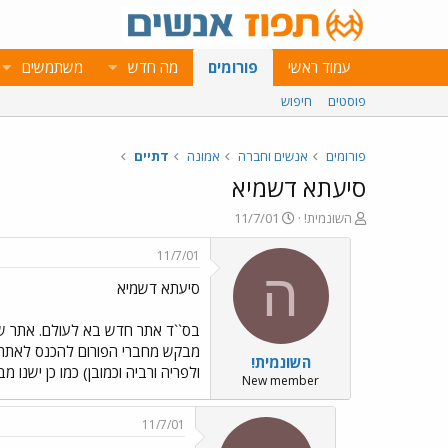
עמוד ראשי
פורומים
מה חדש
משתמשים
פוסטים
חיפוש
פורומים
אנשים וחברה
אמונה
דתיים
סיעתא דשמיא
פ
פ
השונמית!
11/7/01
ו
ו
ת
ר
11/7/01
ח
ס
ה
סיעתא דשמיא
ה
ם
נ
ב
ו
ת
בס``ד אתר חדש בא לעולם. אתר שה
ש
א
מבקש מחברי הפורום להכנס לאתר ו
השונמית!
א
ר
ולפריה ורביה וכמובן) כמו כן ישנ
י
New member
ך
11/7/01