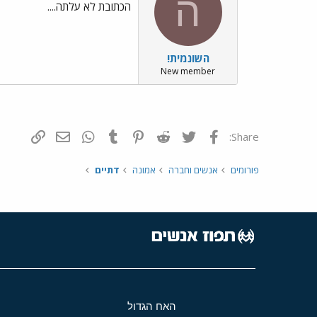
ה
הכתובת לא עלתה....
השונמית!
New member
פייסבוק
Twitter
Reddit
Pinterest
Tumblr
WhatsApp
דואר אלקטרונ
הוסף קי
Share:
פורומים
אנשים וחברה
אמונה
דתיים
האח הגדול