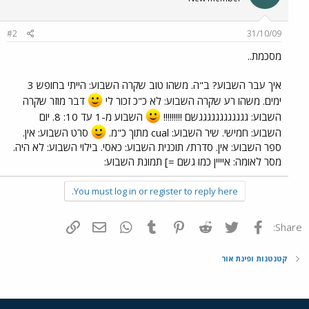
#2
31/10/09
מסכמת..
איך עבר השבוע? ב"ה. משהו טוב שקרה השבוע: הייתי בחופש 3
ימים. משהו רע שקרה השבוע: לא כ"כ זכור לי
דבר מוזר שקרה
השבוע: גגגגגגגגגגגגשם !!!!!!!!!
השבוע מ-1 עד 10: 8. יום
השבוע: חמישי. שיר השבוע: cual מתוך כ"מ.
סרט השבוע: אין.
ספר השבוע: אין. סדרת/ תוכנית השבוע: כאסי. בילוי השבוע: לא היה.
מסר לאומה: איייין כמו גשם =] תמונת השבוע:
You must log in or register to reply here.
פייסבוק
Twitter
Reddit
Pinterest
Tumblr
WhatsApp
דואר אלקטרוני
הוסף קישור
Share:
קטנטנות ופינת אור