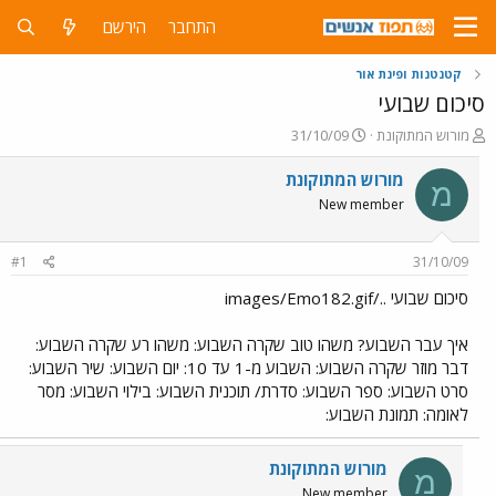
התחבר
הירשם
קטנטנות ופינת אור
סיכום שבועי
פ
פ
מורוש המתוקונת
31/10/09
ו
ו
ת
ר
מורוש המתוקונת
מ
ח
ס
New member
ה
ם
נ
ב
ו
ת
#1
31/10/09
ש
א
א
ר
סיכום שבועי ../images/Emo182.gif
י
ך
איך עבר השבוע? משהו טוב שקרה השבוע: משהו רע שקרה השבוע:
דבר מוזר שקרה השבוע: השבוע מ-1 עד 10: יום השבוע: שיר השבוע:
סרט השבוע: ספר השבוע: סדרת/ תוכנית השבוע: בילוי השבוע: מסר
לאומה: תמונת השבוע:
מורוש המתוקונת
מ
New member