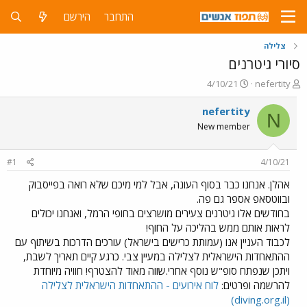
התחבר
הירשם
צלילה
סיורי גיטרנים
פ
פ
4/10/21
nefertity
ו
ו
ת
ר
nefertity
N
ח
ס
New member
ה
ם
נ
ב
ו
ת
#1
4/10/21
ש
א
א
ר
אהלן. אנחנו כבר בסוף העונה, אבל למי מיכם שלא רואה בפייסבוק
י
ובווטסאפ אספר גם פה.
ך
בחודשים אלו גיטרנים צעירים מושרצים בחופי הרמל, ואנחנו יכולים
לראות אותם ממש בהליכה על החוף!
לכבוד העניין אנו (עמותת כרישים בישראל) עורכים הדרכות בשיתוף עם
ההתאחדות הישראלית לצלילה במעיין צבי. כרגע קיים תאריך לשבת,
ויתכן שנפתח סופ"ש נוסף אחרי.שווה מאוד להצטרף! חוויה מיוחדת
להרשמה ופרטים:
לוח אירועים - ההתאחדות הישראלית לצלילה
(diving.org.il)