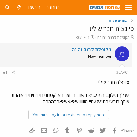
התחבר
הירשם
עשרים פלוס
סיונצ`ה חבר שילי!
פ
פ
מקופלת לבנה נה נה
30/5/01
ו
ו
ת
ר
מקופלת לבנה נה נה
מ
ח
ס
New member
ה
ם
נ
ב
ו
ת
#1
30/5/01
ש
א
א
ר
סיונצ`ה חבר שילי!
י
ך
יש לך מיילון.... ממני... שם שם.. בדואר האלקטרוני חיחיחיחיחי אוהבת
אותך בובע! התגעגעתי! מווווווואאאאאאאהההההה
You must log in or register to reply here.
פייסבוק
Twitter
Reddit
Pinterest
Tumblr
WhatsApp
דואר אלקטרוני
הוסף קישור
Share: