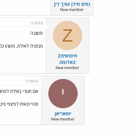
נסים מידן עורך דין
New member
11/9/10
Z
תשובה
מנתניה לאילת, משהו כמו 380 ק
Zחיפושית
אדומהZ
New member
11/9/10
י
אם תגורי באילת לפחות 6 חודשים
תהיי זכאית לפיצויי 
יוסאריאן
New member