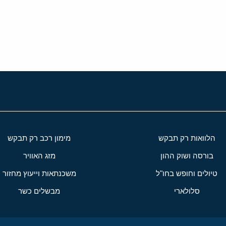
י
שור
הלוואות רק תבקש
מימון רכב רק תבקש
בורסה ושוק ההון
מזג האוויר
טיולים וחופש בחו"ל
משכנתאות וייעוץ מחזור
סלולארי
מבשלים כשר