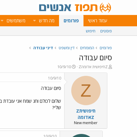
עמוד ראשי
פורומים
מה חדש
משתמשים
פוסטים
חיפוש
פורומים
המומחים
דין ומשפט
דיני עבודה
סיום עבודה
פ
פ
Zחיפושית אדומהZ
10/9/10
ו
ו
ת
ר
10/9/10
ח
ס
Z
סיום עבודה
ה
ם
נ
ב
ו
ת
שלום לכולם וחג שמח אני עובדת ב
ש
א
שלי?
Zחיפושית
א
ר
י
אדומהZ
ך
New member
10/9/10