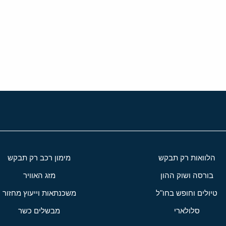
י
שור
הלוואות רק תבקש
מימון רכב רק תבקש
בורסה ושוק ההון
מזג האוויר
טיולים וחופש בחו"ל
משכנתאות וייעוץ מחזור
סלולארי
מבשלים כשר