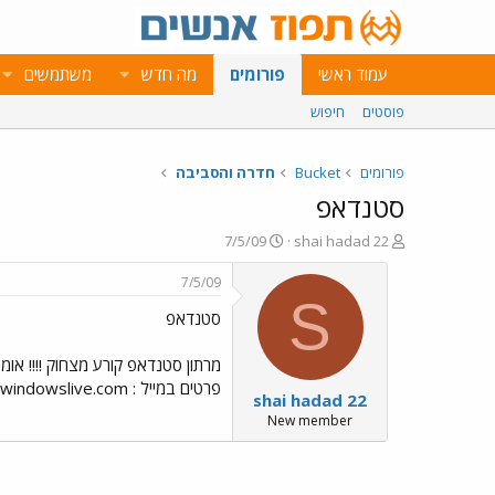
עמוד ראשי
פורומים
מה חדש
משתמשים
פוסטים
חיפוש
פורומים
Bucket
חדרה והסביבה
סטנדאפ
פ
פ
7/5/09
shai hadad 22
ו
ו
ת
ר
7/5/09
ח
ס
S
סטנדאפ
ה
ם
נ
ב
ו
ת
מרתון סטנדאפ קורע מצחוק !!!! אומ
ש
א
פרטים במייל :
windowslive.com
shai hadad 22
א
ר
י
New member
ך