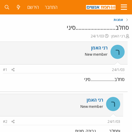
התחבר
הירשם
אמנות
סחלב...........................סיני
פ
פ
רני האמן
24/1/03
ו
ו
ת
ר
רני האמן
ר
ח
ס
New member
ה
ם
נ
ב
ו
ת
#1
24/1/03
ש
א
א
ר
סחלב...........................סיני
י
ך
רני האמן
ר
New member
#2
24/1/03
וסחלב...............גבירה..סינית