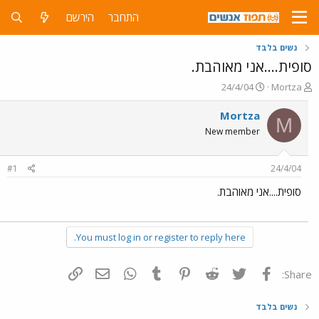
התחבר
הירשם
נשים בלבד
סופית....אני מאוהבת.
פ
פ
24/4/04
Mortza
ו
ו
ת
ר
Mortza
M
ח
ס
New member
ה
ם
נ
ב
ו
ת
#1
24/4/04
ש
א
א
ר
סופית....אני מאוהבת.
י
ך
You must log in or register to reply here.
פייסבוק
Twitter
Reddit
Pinterest
Tumblr
WhatsApp
דואר אלקטרוני
הוסף קישור
Share:
נשים בלבד