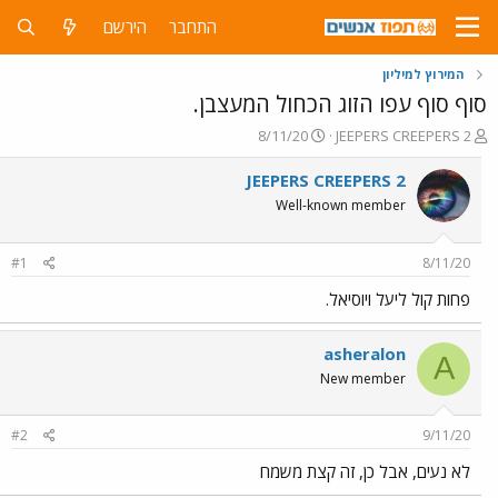
התחבר
הירשם
המירוץ למיליון
סוף סוף עפו הזוג הכחול המעצבן.
פ
פ
8/11/20
JEEPERS CREEPERS 2
ו
ו
ת
ר
JEEPERS CREEPERS 2
ח
ס
Well-known member
ה
ם
נ
ב
ו
ת
#1
8/11/20
ש
א
א
ר
פחות קול ליעל ויוסיאל.
י
ך
asheralon
A
New member
#2
9/11/20
לא נעים, אבל כן, זה קצת משמח