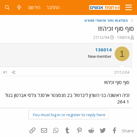
התחבר
הירשם
המלצות ווינר והימורי ספורט
סוף סוף זכיה!!!
פ
פ
27/12/04
136014
ו
ו
ת
ר
136014
1
ח
ס
New member
ה
ם
נ
ב
ו
ת
#1
27/12/04
ש
א
א
ר
סוף סוף זכיה!!!
י
ך
זכיה ראשונה בני השרון ליברפול ב2 מנסצטר ארסנל צלסי אברטון בגול
1 264
You must log in or register to reply here.
פייסבוק
Twitter
Reddit
Pinterest
Tumblr
WhatsApp
דואר אלקטרוני
הוסף קישור
Share: