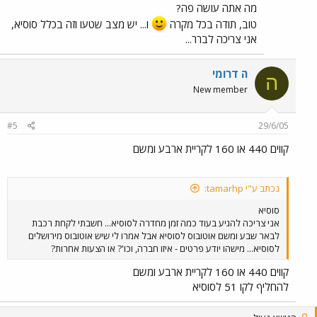
מה אתה עושה פה?
טוב, תודה בכל מקרה
ו... יש מצב שטעו וזה בכלל סוסיא,
אני צריכה לברר...
ה דרומי
ה
New member
#5
29/6/05
קווים 440 או 160 לקריית ארבע ומשם
נכתב ע"י tamarhp:
סוסיא
אני צריכה להגיע בעוד כמה זמן מחדרה לסוסיא... חשבתי לקחת רכבת
לבאר שבע ומשם אוטובוס לסוסיא אבל אמרו לי שיש אוטובוס מירושלים
לסוסיא... מישהו יודע פרטים - איזו חברה, וכו'? או הצעות אחרות?
קווים 440 או 160 לקריית ארבע ומשם
להחליף לקו 51 לסוסיא