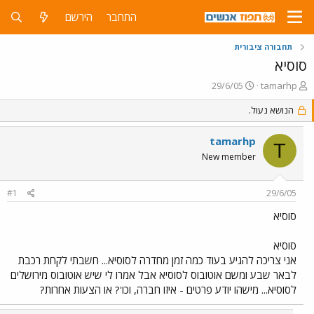
התחבר
הירשם
תחבורה ציבורית
סוסיא
פ
פ
29/6/05
tamarhp
ו
ו
ת
הנושא נעול.
ר
ח
ס
ה
ם
tamarhp
T
נ
ב
New member
ו
ת
ש
א
א
ר
#1
29/6/05
י
ך
סוסיא
סוסיא
אני צריכה להגיע בעוד כמה זמן מחדרה לסוסיא... חשבתי לקחת רכבת
לבאר שבע ומשם אוטובוס לסוסיא אבל אמרו לי שיש אוטובוס מירושלים
לסוסיא... מישהו יודע פרטים - איזו חברה, וכו'? או הצעות אחרות?