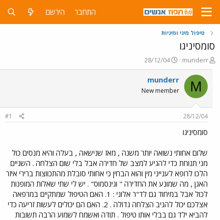
התחבר
הירשם
טיפול מיני ומיניות
סומסיניגו
פ
פ
28/12/04
munderr
ו
ו
ת
ר
munderr
M
ח
ס
New member
ה
ם
נ
ב
ו
ת
#1
28/12/04
ש
א
א
ר
סומסיניגו
י
ך
שלום אחותי נשואה יותר משנה , מאז שנישאה , בעלה והיא מנסים כול
מני תנוחת כדי להגיע למצב של חדירה אבל בלי שום הצלחה . השניים
הלכו לרופא לענייני מין והוא הבחין כי אחותי סובלת מהתכווצות ברירי איזר
האגן , מה שמונע את החדירה " וגינסמוס" . יש לי שתי שאלות המופנות
לכול אבל במיחוד גם לד"ר אלוני : 1. האם הטיפול שמתקיים במרפאה
אצלכם יכול להניב הצלחה גדולה . 2. האם הם יכולים לעשות זריעה כדי
להביא ילד גם בבלי אותו טיפול . תודה ואשמח לשמוע הרבה תשובות