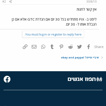
#2
30/8/10
אין קשר לחנות
ליסט ב- FIX מתחדש בכל 30 יום אם הגדרת GTC אלא אם כן
הגבלת אותו ל- 30 יום.
You must log in or register to reply here.
פייסבוק
Twitter
Reddit
Pinterest
Tumblr
WhatsApp
דואר אלקטרוני
הוסף קישור
Share:
איביי ופייפל ebay and paypal