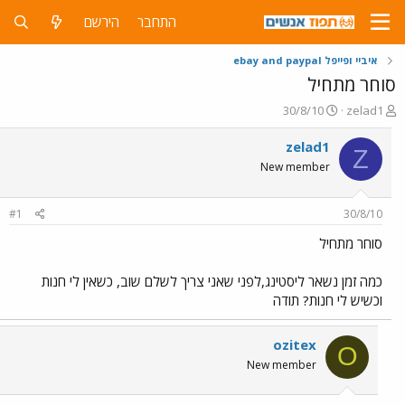
התחבר
הירשם
איביי ופייפל ebay and paypal
סוחר מתחיל
פ
פ
30/8/10
zelad1
ו
ו
ת
ר
zelad1
Z
ח
ס
New member
ה
ם
נ
ב
ו
ת
#1
30/8/10
ש
א
א
ר
סוחר מתחיל
י
ך
כמה זמן נשאר ליסטינג,לפני שאני צריך לשלם שוב, כשאין לי חנות
וכשיש לי חנות? תודה
ozitex
O
New member