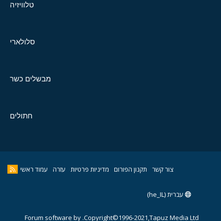
טלוויזיה
סלולארי
מבשלים כשר
חתולים
צור קשר
תקנון הפורום
מדיניות פרטיות
עזרה
עמוד ראשי
עברית (he_IL)
Forum software by
Copyright©1996-2021,Tapuz Media Ltd.