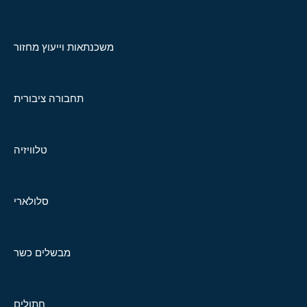
משכנתאות וייעוץ מחזור
תחבורה ציבורית
טלוויזיה
סלולארי
מבשלים כשר
חתולים