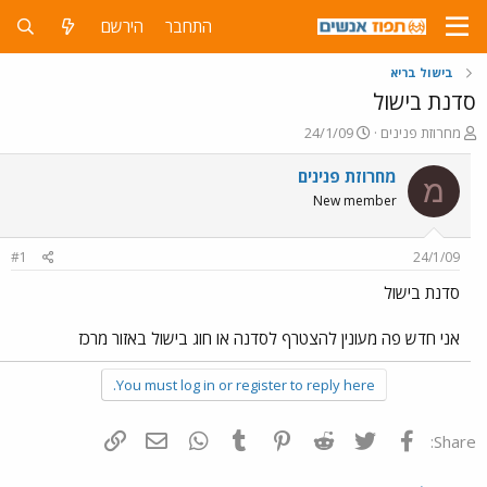
התחבר
הירשם
בישול בריא
סדנת בישול
פ
פ
מחרוזת פנינים
24/1/09
ו
ו
ת
ר
מחרוזת פנינים
מ
ח
ס
New member
ה
ם
נ
ב
ו
ת
#1
24/1/09
ש
א
א
ר
סדנת בישול
י
ך
אני חדש פה מעונין להצטרף לסדנה או חוג בישול באזור מרכז
You must log in or register to reply here.
פייסבוק
Twitter
Reddit
Pinterest
Tumblr
WhatsApp
דואר אלקטרוני
הוסף קישור
Share: