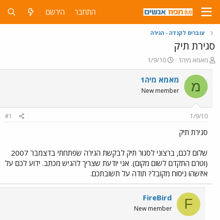
התחבר
הירשם
עוברים לקנדה - הגירה
סגירת תיק
פ
פ
מאמא מיה1
1/9/10
ו
ו
ת
ר
מאמא מיה1
מ
ח
ס
New member
ה
ם
נ
ב
ו
ת
#1
1/9/10
ש
א
א
ר
סגירת תיק
י
ך
שלום לכם, ברצוני לסגור תיק לבקשת הגירה שפתחתי בדצמבר 2007
(וטרם התקדם לשום מקום). אני יודעת שצריך להגיש מכתב. ידוע לכם על
איזשהו ניסוח מקובל? תודה על תשובתכם.
FireBird
F
New member