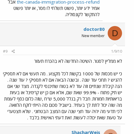
the-canada-immigration-process-refund
אבל
אמיר ידע יותר, פשוט תשלחי לו מסר, או יותר פשוט
להתקשר לקונסוליה.
doctor80
D
New member
#9
1/9/10
לא ממליץ לסגור. השיטה החדשה לא בהכרח תעזור
כי יש מכסות של 1000 בקשות לכל מקצוע . מה תעשי אם לא תספיקי
להגיש ? תחכי עוד שנה . ובשנה הבאה אם לא תספיקי ? עוד שנה .
הנה קיבלת שנתיים וזה עוד לא בטוח שתיכנסי לקנדה. מצד שני אם
יש תיק פתוח - 99.9% שאת שם, אלא אם כן יש קרימינל או בעיות
בריאותיות חמורות. חבל רק בגלל 5,000 ש"ח ,שזה כלום כסף לעומת
מה שזה יכול לתת לך בעתיד. בישביל סכום כזה הייתי לוקח הלוואה.
לכי תדעי מה יהיה עוד חצי שנה עם המצב הבטחוני . שלא תצטערי
על טעות שאת יכולה לעשות. זאת דעתי האישית בלבד .
ShacharWeis