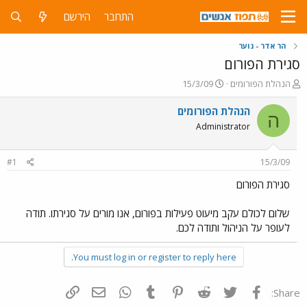
התחבר
הירשם
הר אדר - נוער
סגירת הפורום
פ
פ
הנהלת הפורומים
15/3/09
ו
ו
ת
ר
הנהלת הפורומים
ה
ח
ס
Administrator
ה
ם
נ
ב
ו
ת
#1
15/3/09
ש
א
א
ר
סגירת הפורום
י
ך
שלום לכולם עקב מיעוט פעילות בפורום, אנו מורים על סגירתו. תודה
לעופר על הניהול ותודה לכם.
You must log in or register to reply here.
פייסבוק
Twitter
Reddit
Pinterest
Tumblr
WhatsApp
דואר אלקטרוני
הוסף קישור
Share: