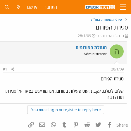
התחבר
הירשם
טיולי משפחות בחו``ל
סגירת הפורום
פ
פ
הנהלת הפורומים
28/1/09
ו
ו
ת
ר
הנהלת הפורומים
ה
ח
ס
Administrator
ה
ם
נ
ב
ו
ת
#1
28/1/09
ש
א
א
ר
סגירת הפורום
י
ך
שלום לכולם, עקב מיעוט פעילות בפורום, אנו מודיעים בצער על סגירתו.
תודה רבה
You must log in or register to reply here.
פייסבוק
Twitter
Reddit
Pinterest
Tumblr
WhatsApp
דואר אלקטרוני
הוסף קישור
Share: