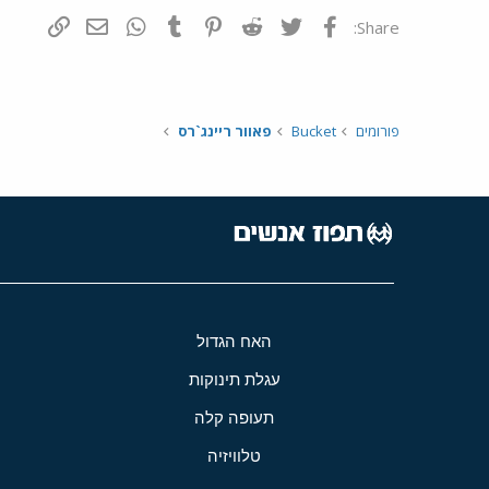
פייסבוק
Twitter
Reddit
Pinterest
Tumblr
WhatsApp
דואר אלקטרונ
הוסף קי
Share:
פורומים
Bucket
פאוור ריינג`רס
האח הגדול
עגלת תינוקות
תעופה קלה
טלוויזיה