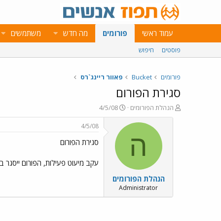
עמוד ראשי
פורומים
מה חדש
משתמשים
פוסטים
חיפוש
פורומים
Bucket
פאוור ריינג`רס
סגירת הפורום
פ
פ
הנהלת הפורומים
4/5/08
ו
ו
ת
ר
4/5/08
ח
ס
ה
סגירת הפורום
ה
ם
נ
ב
ו
ת
עקב מיעוט פעילות, הפורום ייסגר בי
ש
א
הנהלת הפורומים
א
ר
י
Administrator
ך