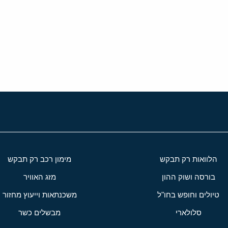
י
שור
הלוואות רק תבקש
מימון רכב רק תבקש
בורסה ושוק ההון
מזג האוויר
טיולים וחופש בחו"ל
משכנתאות וייעוץ מחזור
סלולארי
מבשלים כשר