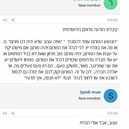
ר
New member
#2
3/5/08
קיבלתי הודעה מרותם הירושלמית.
"רונושש הפורום עומד להסגרר
" "איזה עצוב שלא יהיה לנו פורום". נו
אז מה את בוכה? P: לכי לנהל את הפורום ויהיה פורום. אם מישהו יקח
על עצמו את הפורום, יהיה פורום. טוב מכיוון שאת לא בגיל המתאים אז
יש עוד חבר'ה מדהימים שיכולים לנהל את הפורום- ממחוז ירושלים יש
את שני שפרינגר, מאור, מושיקו, נועם... הם היו פעם פעילים פה. אז
יאללה חבר'ה... לכו על זה
הפורום זקוק לכם. את יכולה גם לנסות
לשכנע את עוז לחזור לנהל
תנסי. "לא תנסה, איך תדע?"
Spidi man
S
New member
#3
3/5/08
עצוב, אבל אולי הכרחי.