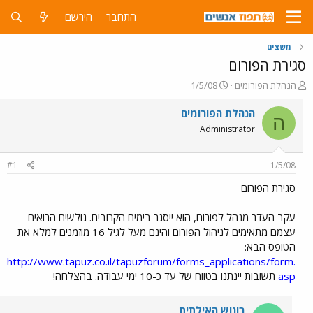
התחבר
הירשם
משצים
סגירת הפורום
פ
פ
הנהלת הפורומים
1/5/08
ו
ו
ת
ר
הנהלת הפורומים
ה
ח
ס
Administrator
ה
ם
נ
ב
ו
ת
#1
1/5/08
ש
א
א
ר
סגירת הפורום
י
ך
עקב העדר מנהל לפורום, הוא ייסגר בימים הקרובים. גולשים הרואים
עצמם מתאימים לניהול הפורום והינם מעל לגיל 16 מוזמנים למלא את
הטופס הבא:
http://www.tapuz.co.il/tapuzforum/forms_applications/form.
asp
תשובות יינתנו בטווח של עד כ-10 ימי עבודה. בהצלחה!
רונוש האילתית