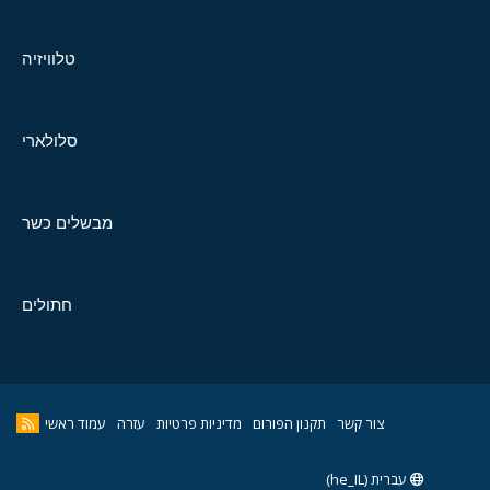
טלוויזיה
סלולארי
מבשלים כשר
חתולים
צור קשר
תקנון הפורום
מדיניות פרטיות
עזרה
עמוד ראשי
עברית (he_IL)