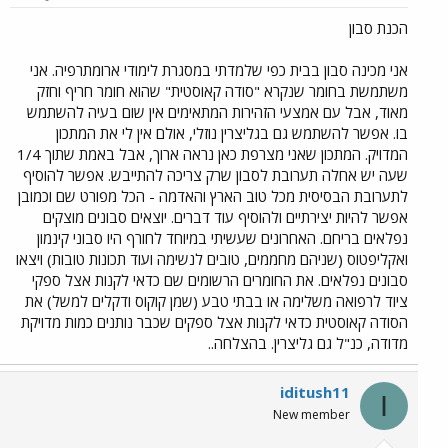
הכנת סבון
אני מכינה סבון בבית כפי שלמדתי במסגרת לימודי ארומתרפיה. אני
משתמשת בחומר שנקרא "סודה קאוסטית" שהוא חומר חריף וחזק
מאוד, אבל עם אמצעי הזהירות המתאימים אין שום בעיה להשתמש
בו. אפשר להשתמש גם בגליצרין נוזלי, אולם אין לי את המתכון
המדויק. המתכון שאני מצרפת כאן נראה ארוך, אבל באמת שתוך 1/4
שעה יש אחלה תערובת לסבון שרק צריכה להתייבש. אפשר להוסיף
לתערובת הבסיסית מכל טוב הארץ והאדמה - הכל מפורט שם וכמובן
אפשר להיות יצירתיים ולהוסיף עוד דברים. יוצאים סבונים מוצקים
נפלאים בריחם. האחרונים שעשיתי במיוחד לחורף היו סבוני קינמון
ואקליפטוס (שניהם מחממים, טובים לנשימה ועוד תכונות טובות) ויצאו
סבונים נפלאים. את החומרים הרשומים שם כדאי לקנות אצל ספקי
ציוד לרפואה משלימה או בבתי טבע (שמן קוקוס ודקלים למשל) את
הסודה קאוסטית כדאי לקנות אצל ספקים שכבר נותנים כמות מדויקת
מדודה, כנ"ל גם גליצרין. בהצלחה..
iditush11
I
New member