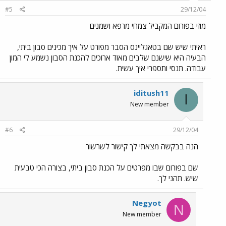
#5
29/12/04
מוזי בפורום המקביל צמחי מרפא ושמנים
ראיתי שיש שם בטאגליינס הסבר מפורט על איך מכינים סבון ביתי,
הבעיה היא שישנם שלבים מאוד ארוכים להכנת הסבון נשמע לי המון
עבודה. תנסי ותספרי איך עשית.
iditush11
I
New member
#6
29/12/04
הנה בבקשה מצאתי לך קישור לשרשור
שם בפורום שבו מפרטים על הכנת סבון ביתי, בצורה הכי טבעית
שיש. תהני לך.
Negyot
N
New member