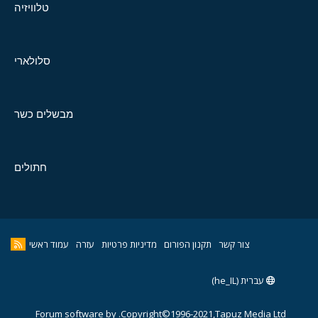
טלוויזיה
סלולארי
מבשלים כשר
חתולים
צור קשר
תקנון הפורום
מדיניות פרטיות
עזרה
עמוד ראשי
עברית (he_IL)
Forum software by
Copyright©1996-2021,Tapuz Media Ltd.