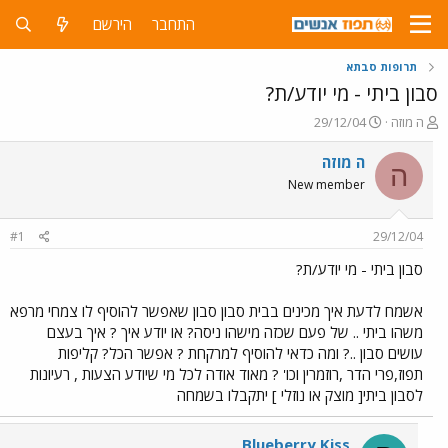
התחבר
הירשם
תרופות סבתא
סבון ביתי - מי יודע/ת?
פ
פ
ה מוזה
29/12/04
ו
ו
ת
ר
ה מוזה
ה
ח
ס
New member
ה
ם
נ
ב
ו
ת
#1
29/12/04
ש
א
א
ר
סבון ביתי - מי יודע/ת?
י
ך
אשמח לדעת איך מכינים בבית סבון סבון שאפשר להוסיף לו צמחי מרפא
משהו ביתי .. של פעם שכזה מישהו ניסה? או יודע איך ? איך בעצם
עושים סבון ..? ומה כדאי להוסיף למרקחת ? אפשר הכל? קליפות
תפוז,פרי הדר ,רוזמרין וכו' ? מאוד אודה לכל מי שיודע הצעות , רעיונות
לסבון ביתי[ מוצק או נוזלי ] יתקבלו בשמחה
Blueberry Kiss