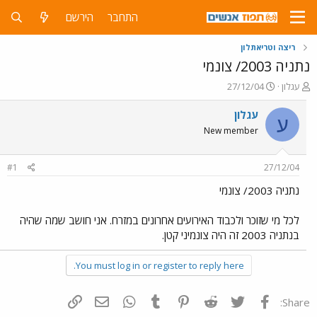
התחבר
הירשם
ריצה וטריאתלון
נתניה 2003/ צונמי
פ
פ
עגלון
27/12/04
ו
ו
ת
ר
עגלון
ע
ח
ס
New member
ה
ם
נ
ב
ו
ת
#1
27/12/04
ש
א
א
ר
נתניה 2003/ צונמי
י
ך
לכל מי שזוכר ולכבוד האירועים אחרונים במזרח. אני חושב שמה שהיה
בנתניה 2003 זה היה צונמיני קטן.
You must log in or register to reply here.
פייסבוק
Twitter
Reddit
Pinterest
Tumblr
WhatsApp
דואר אלקטרוני
הוסף קישור
Share: