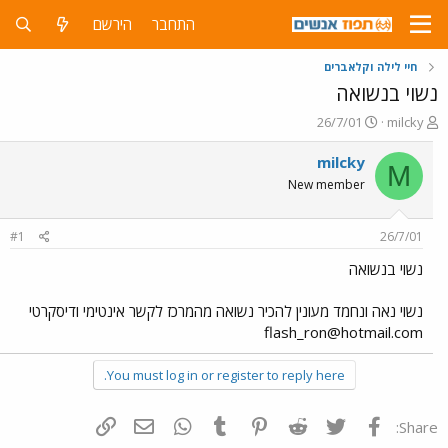
התחבר
הירשם
חיי לילה וקלאברים
נשוי בנשואה
פ
פ
26/7/01
milcky
ו
ו
ת
ר
milcky
M
ח
ס
New member
ה
ם
נ
ב
ו
ת
#1
26/7/01
ש
א
א
ר
נשוי בנשואה
י
ך
נשוי נאה ונחמד מעונין להכיר נשואה מהמרכז לקשר אינטימי ודיסקרטי
flash_ron@hotmail.com
You must log in or register to reply here.
פייסבוק
Twitter
Reddit
Pinterest
Tumblr
WhatsApp
דואר אלקטרוני
הוסף קישור
Share: