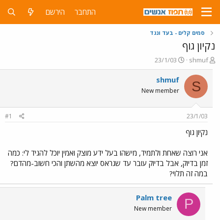
התחבר
הירשם
סמים קלים - בעד ונגד
נקיון גוף
פ
פ
23/1/03
shmuf
ו
ו
ת
ר
shmuf
S
ח
ס
New member
ה
ם
נ
ב
ו
ת
#1
23/1/03
ש
א
א
ר
נקיון גוף
י
ך
אני רוצה שאחת ולתמיד, מישהו בעל ידע מוצק ואמין יוכל להגיד לי: כמה
זמן בדיוק, אבל בדיוק עובר עד שגראס יוצא מהשתן והכי חשוב-מהדם?
במה זה תלוי?
Palm tree
P
New member