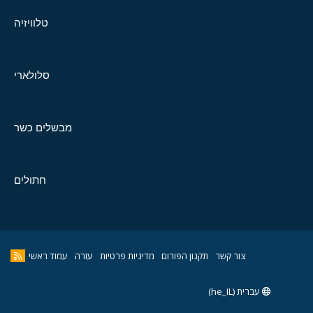
טלוויזיה
סלולארי
מבשלים כשר
חתולים
צור קשר
תקנון הפורום
מדיניות פרטיות
עזרה
עמוד ראשי
עברית (he_IL)