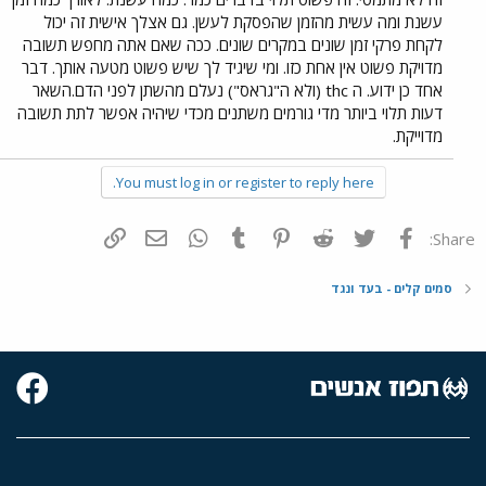
עשנת ומה עשית מהזמן שהפסקת לעשן. גם אצלך אישית זה יכול
לקחת פרקי זמן שונים במקרים שונים. ככה שאם אתה מחפש תשובה
מדויקת פשוט אין אחת כזו. ומי שיגיד לך שיש פשוט מטעה אותך. דבר
אחד כן ידוע. ה thc (ולא ה"גראס") נעלם מהשתן לפני הדם.השאר
דעות תלוי ביותר מדי גורמים משתנים מכדי שיהיה אפשר לתת תשובה
מדוייקת.
You must log in or register to reply here.
פייסבוק
Twitter
Reddit
Pinterest
Tumblr
WhatsApp
דואר אלקטרוני
הוסף קישור
Share:
סמים קלים - בעד ונגד