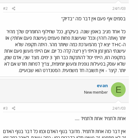
#2
24/1/03
בסמים אף פעם אין דבר כזה "בדיוק"
כל אחד מגיב באופן שונה. בעיקרון, ככל שחילוף החומרים שלך מהיר
יותר (אתה רזה?) וככל שעישנת פחות פעמים (עישנת פעם אחת?) אז
ה-THC יצא לך מהמערכת כמה שיותר מהר. היתה תקופה שלא
עישנתי המון זמן והייתי רץ ריצה קלה כל יום. אם הייתי מעשן פעם אחת
בתקופה הזו, הייתי יכול להתנקות כבר תוך 3 ימים. מצד שני, אדם שמן,
שלא עוסק בפעילות גופנית ומעשן יומיומית, צריך לפחות חודש אם לא
יותר. קיצר - אין תשובה חד משמעית. הסטנדרט הוא שבועיים.
evan
E
New member
#3
24/1/03
אחת ולתמיד אחת ולתמיד .....
אין דבר כזה אחת ולתמיד. מדובר בגוף האדם וכמו כל דבר בגוף האדם
זה לא מתמטי. זה פשוט תלוי בדברים כמו : כמה עשנת. לאורך כמה זמן