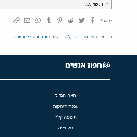
הנושא נעול.
פייסבוק
Twitter
Reddit
Pinterest
Tumblr
WhatsApp
דואר אלקטרונ
הוסף קי
Share:
פורומים
אקטואליה
על סדר היום
תחבורה ציבורית
האח הגדול
עגלת תינוקות
תעופה קלה
טלוויזיה