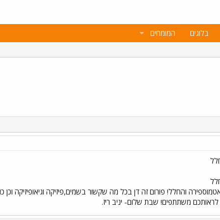
בלוגים
המומחים
לל
לל
ספירה והחלל! פורום זה דן בכל מה שקשור בשמים,פיזיקה וגיאופיזיקה וכן כול
ח לראותכם משתתפים! שבת שלום- יניב ריז.