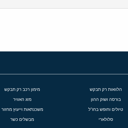
י
שור
הלוואות רק תבקש
מימון רכב רק תבקש
בורסה ושוק ההון
מזג האוויר
טיולים וחופש בחו"ל
משכנתאות וייעוץ מחזור
סלולארי
מבשלים כשר