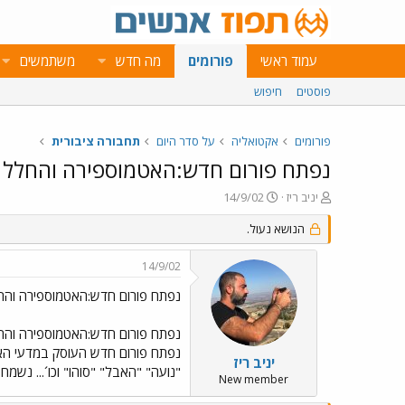
עמוד ראשי
פורומים
מה חדש
משתמשים
פוסטים
חיפוש
פורומים
אקטואליה
על סדר היום
תחבורה ציבורית
נפתח פורום חדש:האטמוספירה והחלל
פ
פ
יניב ריז
14/9/02
ו
ו
ת
ר
הנושא נעול.
ח
ס
ה
ם
14/9/02
נ
ב
ו
ת
נפתח פורום חדש:האטמוספירה והח
ש
א
א
ר
נפתח פורום חדש:האטמוספירה והח
י
נפתח פורום חדש העוסק במדעי האטמו
ך
יניב ריז
"נועה" "האבל" "סוהו" וכו´... נשמ
New member