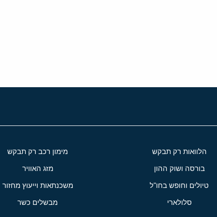
י
שור
הלוואות רק תבקש
מימון רכב רק תבקש
בורסה ושוק ההון
מזג האוויר
טיולים וחופש בחו"ל
משכנתאות וייעוץ מחזור
סלולארי
מבשלים כשר