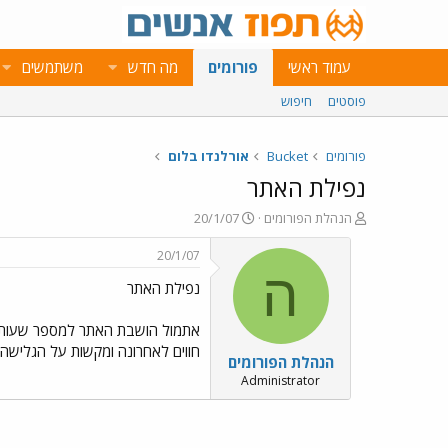
עמוד ראשי
פורומים
מה חדש
משתמשים
פוסטים
חיפוש
פורומים
Bucket
אורלנדו בלום
נפילת האתר
פ
פ
הנהלת הפורומים
20/1/07
ו
ו
ת
ר
20/1/07
ח
ס
ה
נפילת האתר
ה
ם
נ
ב
ו
ת
אתמול הושבת האתר למספר שעות במ
ש
א
חווים לאחרונה ומקשות על הגלישה 
הנהלת הפורומים
א
ר
י
Administrator
ך