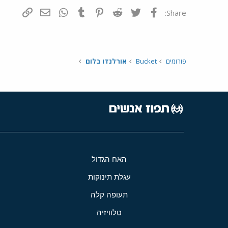
פייסבוק
Twitter
Reddit
Pinterest
Tumblr
WhatsApp
דואר אלקטרונ
הוסף קי
Share:
פורומים
Bucket
אורלנדו בלום
האח הגדול
עגלת תינוקות
תעופה קלה
טלוויזיה