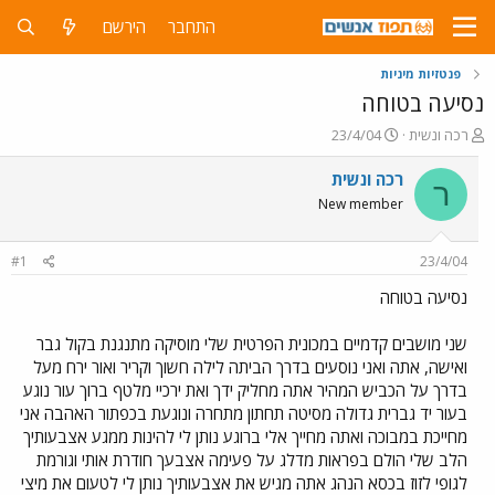
התחבר
הירשם
פנטזיות מיניות
נסיעה בטוחה
פ
פ
רכה ונשית
23/4/04
ו
ו
ת
ר
רכה ונשית
ר
ח
ס
New member
ה
ם
נ
ב
ו
ת
#1
23/4/04
ש
א
א
ר
נסיעה בטוחה
י
ך
שני מושבים קדמיים במכונית הפרטית שלי מוסיקה מתנגנת בקול גבר
ואישה, אתה ואני נוסעים בדרך הביתה לילה חשוך וקריר ואור ירח מעל
בדרך על הכביש המהיר אתה מחליק ידך ואת ירכיי מלטף ברוך עור נוגע
בעור יד גברית גדולה מסיטה תחתון מתחרה ונוגעת בכפתור האהבה אני
מחייכת במבוכה ואתה מחייך אלי ברוגע נותן לי להינות ממגע אצבעותיך
הלב שלי הולם בפראות מדלג על פעימה אצבעך חודרת אותי וגורמת
לגופי לזוז בכסא הנהג אתה מגיש את אצבעותיך נותן לי לטעום את מיצי