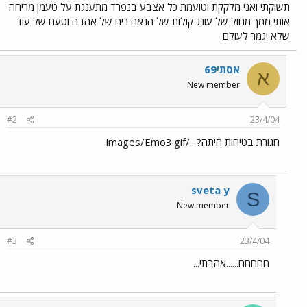
תשוקתי ואני מלקקת וטועמת כל אצבע בנפרד מתענגת על טעמן מריחה
אותי ממך מחול של עונג קולות של הנאה ריח של אהבה וטעם של עוד
שלא יגמר לעולם
אסתי69
א
New member
#2
23/4/04
חגורת בטיחות היתה? ../images/Emo3.gif
sveta y
S
New member
#3
23/4/04
חחחחח......אהבתי...