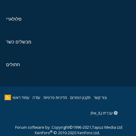
סלולארי
מבשלים כשר
חתולים
צור קשר
תקנון הפורום
מדיניות פרטיות
עזרה
עמוד ראשי
עברית (he_IL)
Forum software by
Copyright©1996-2021,Tapuz Media Ltd.
®
XenForo
© 2010-2020 XenForo Ltd.