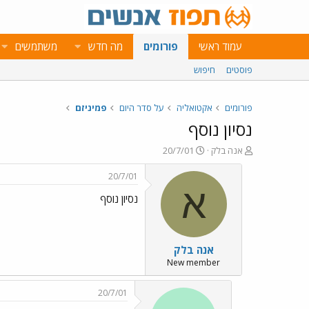
עמוד ראשי
פורומים
מה חדש
משתמשים
פוסטים
חיפוש
פורומים
אקטואליה
על סדר היום
פמיניזם
נסיון נוסף
פ
פ
אנה בלק
20/7/01
ו
ו
ת
ר
20/7/01
ח
ס
א
נסיון נוסף
ה
ם
נ
ב
ו
ת
ש
א
אנה בלק
א
ר
י
New member
ך
20/7/01