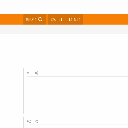
התחבר
הירשם
חיפוש
#1
#2