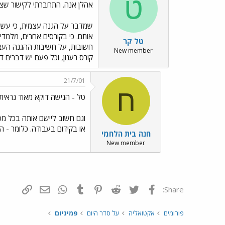
ט
אהלן אנה. התחברתי לקישור שצ
שמדבר על הגנה עצמית, כי עשית
אותם. כי בקורסים אחרים, מלמדי
טל קר
חשובות, על חשיבות ההגנה העצמי
New member
קורס רענון, וכל פעם יש דברים ד
21/7/01
ח
טל - הגישה דוקא מאוד נראית 
וגם חשוב ליישם אותה בכל מס
או בקידום בעבודה. כלומר - המ
חנה בית הלחמי
New member
פייסבוק
Twitter
Reddit
Pinterest
Tumblr
WhatsApp
דואר אלקטרונ
הוסף קי
Share:
פורומים
אקטואליה
על סדר היום
פמיניזם