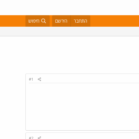
התחבר
הירשם
חיפוש
#1
#2