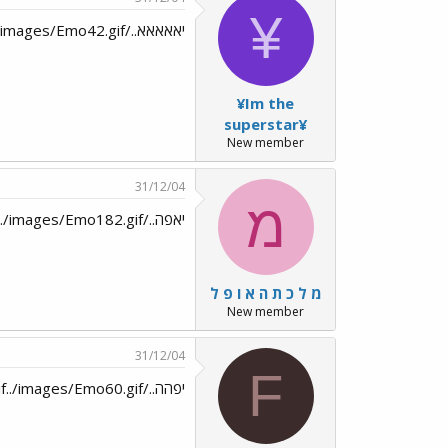
¥
יאאאאא../images/Emo99.gif../images/Emo42.gif
¥Im the
superstar¥
New member
31/12/04
מ
יאפה../images/Emo70.gif../images/Emo108.gif../images/Emo182.gif
מ ל כ ת ה א ו פ ל
New member
31/12/04
F
יפהה../images/Emo139.gif../images/Emo187.gif../images/Emo60.gif