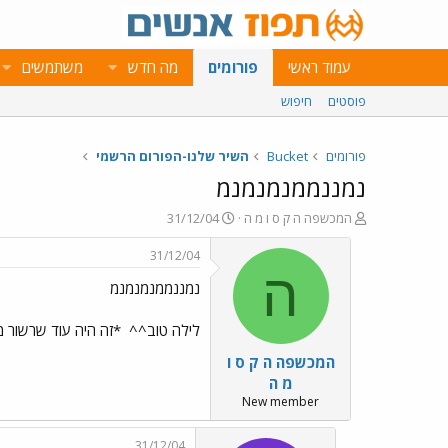
עמוד ראשי
פורומים
מה חדש
משתמשים
פוסטים
חיפוש
פורומים
Bucket
השיר שלנו-הפורום הרשמי
נמננממנמנמנמ
פ
פ
המכשפה ה ק ס ו מ ה
31/12/04
ו
ו
ת
ר
31/12/04
ח
ס
ה
נמננממנמנמנמ
ה
ם
נ
ב
ו
ת
לילה טוב^^
*זה היה עוד שרשור 
ש
א
המכשפה ה ק ס ו
א
ר
י
מ ה
ך
New member
31/12/04