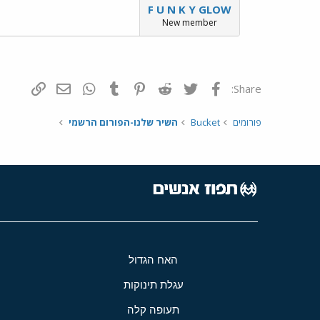
F U N K Y GLOW
New member
פייסבוק
Twitter
Reddit
Pinterest
Tumblr
WhatsApp
דואר אלקטרונ
הוסף קי
Share:
פורומים
Bucket
השיר שלנו-הפורום הרשמי
האח הגדול
עגלת תינוקות
תעופה קלה