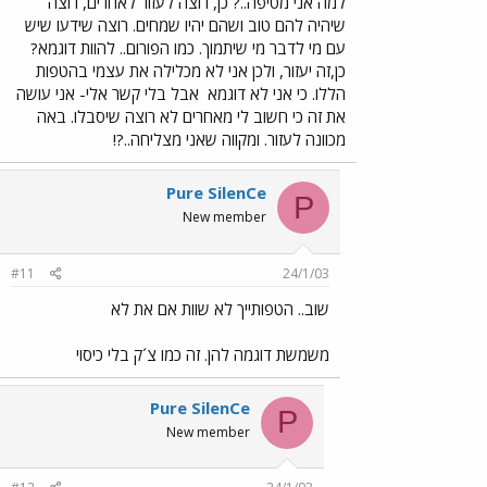
למה אני מטיפה..? כן, רוצה לעזור לאחרים, רוצה
שיהיה להם טוב ושהם יהיו שמחים. רוצה שידעו שיש
עם מי לדבר מי שיתמוך. כמו הפורום.. להוות דוגמא?
כן,זה יעזור, ולכן אני לא מכלילה את עצמי בהטפות
הללו. כי אני לא דוגמא
אבל בלי קשר אלי- אני עושה
את זה כי חשוב לי מאחרים לא רוצה שיסבלו. באה
מכוונה לעזור. ומקווה שאני מצליחה..?!
Pure SilenCe
P
New member
#11
24/1/03
שוב.. הטפותייך לא שוות אם את לא
משמשת דוגמה להן. זה כמו צ´ק בלי כיסוי
Pure SilenCe
P
New member