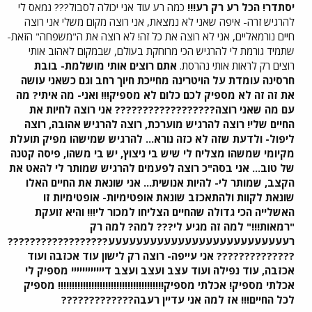
יסתדר! הכל רע רק רע!!!
כמה רע עוד אני יכולה לסבול??? נמאס לי
להרגיש זרה- איפה שאני לא נמצאת, אני רוצה מקום משלי אני רוצה
חיים נורמאליים, אני לא רוצה את כל זה! לא רוצה את ה"משפחה" הזאת-
שתמיד גורמת לי להרגיש הכי מרוחקת בעולם, שבמקום לאהוב אותי
רוצים רק לראות אותי נהרסת.
אתם רוצים אותי מושלמת- בובת
חרסינה עומדת על הויטרינה מחייכת חיוך רחב וגם כשאני עושה
את זה זה לא מספיק לכם כלום לא מספיק!!! ואני- מה איתי? מה
עם מה שאני רוצה?????????????????? אני רוצה לחיות את
החיים שלי! רוצה להרגיש מוערכת, רוצה להרגיש אהובה, רוצה
ליפול- ולדעת שזה לא כזה נורא... להרגיש שמישהו מפיק תועלת
מקיומי שמשהו מצליח לי שיש בי ניצוץ, יש בי משהו, פיסה קטנה
של טוב... אני בסה"כ רוצה לפעמים להרגיש שמותר לי להאט את
הקצב, שמותר לי- להיות אנושית... אני שונאת את החיים האלו
שונאת לקוות ולהתאכזב שונאת אופטימיות- אופטימיות זו
האשלייה הכי גדולה שהחיים הצליחו למכור לי!!! והיא זועקת
"רמאות!!!" למה זה מגיע לי??? למה? למה רק
רעעעעעעעעעעעעעעעעעעעעעעעעעע??????????????????
?????????????? אני עייפה- רוצה רק לישון עוד אכזבה ועוד
אכזבה, עוד נפילה ועוד עצב ועצב ועצב דיייייייייייי מספיק לי
אכלתי מספיק! אכלתי מספיק!!!!!!!!!!!!!!!!!!!!!!!!!!!!!!!!!!!!!! מספיק
לכל החיים!!! אז למה אני עדיין רעבה?????????????