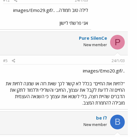
#12
24/1/03
לילה טוב חמודה... ../images/Emo29.gif
אני פרשתי לישון
Pure SilenCe
P
New member
#5
24/1/03
../images/Emo20.gif
"לחיות את החיים" בכלל לא קשור לכך שאת רזה או שמנה לחיות את
החיים זה לדעת לקבל את עצמך, החיובי והשלילי וללמוד לתקן את
הדברים שהיית רוצה, בלי לשנוא את עצמך כי השנאה העצמית
מובילה להחמרת המצב.
be לו
B
New member