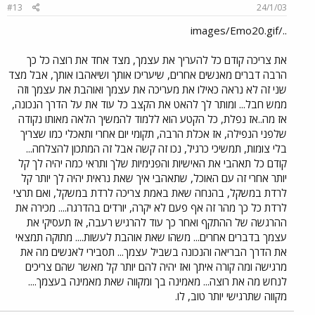
#13
24/1/03
../images/Emo20.gif
את צריכה קודם כל להעריך את עצמך, מצד אחד את רוצה כל כך
הרבה דברים מאנשים אחרים, שיעריכו אותך ושיאהבו אותך, אבל מצד
שני זה לא נראה כאילו את מעריכה את עצמך ואוהבת את עצמך וזה
ממש חבל... ומותר לך להאט את הקצב כל עוד את על הדרך הנכונה,
אז מה..אז נפלת, כל הקטע הוא ללמוד להמשיך הלאה מאותו נקודה
שלפני הנפילה, אז אכלת הרבה, תקומי יום אחרי ותאכלי כמו שצריך
בלי צומות, תמשיכי כרגיל, נכו זה קשה אבל זה המתכון להצלחה...
קודם כל תאהבי את האישיות והפנימיות שלך ותראי כמה יהיה לך קל
יותר אחרי זה עם האוכל, שתאהבי איך שאת נראית יהיה לך יותר קל
לרדת במשקל, בהנחה שאת באמת צריכה לרדת במשקל, ואם תרצי
לרדת כל כך מהר זה אף פעם לא יקרה, יורדים בהדרגה.... מכירה את
ההרגשה של ההתקף ואחר כך עוד להרגיש רעבה, אז תעסיקי את
עצמך בדברים אחרים... משהו שאת אוהבת לעשות.... מתוקה תמצאי
את הדרך הבריאה והנכונה בשביל עצמך... תסבירי לאנשים מה את
מרגישה ומה קורה איתך ואז יהיה להם יותר קל מאשר שהם צריכים
לנחש מה את רוצה... מאמינה בך ומקווה שאת מאמינה בעצמך....
מקווה שתרגישי יותר טוב, לו.