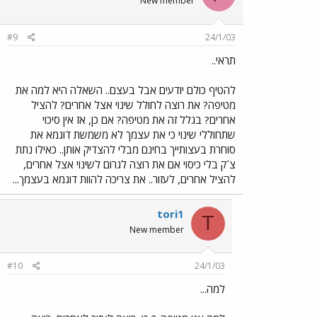
New member
#9
24/1/03
תראי..
להטיף כולם יודעים אבל בעצם.. השאלה היא למה את
מטיפה? את רוצה לחולל שינוי אצל אחרים? להציל
אחרים? בגלל זה את מטיפה? אם כן, אז אין סיכוי
שתחוללי שינוי כי את עצמך לא משמשת דוגמא את
סוחרת בעצותייך בחינם מבלי להצדיק אותן.. כאילו נתת
צ´ק בלי כיסוי אם את רוצה לגרום לשינוי אצל אחרים,
להציל אחרים, לעזור.. את צריכה להוות דוגמא בעצמך...
tori1
T
New member
#10
24/1/03
למה...