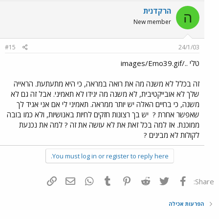
הרקדנית
ה
New member
#15
24/1/03
טלי ../images/Emo39.gif
זה בכלל לא משנה מה את רואה במראה, כי היא מתעתעת. הראייה
שלך לא אובייקטיבית, לא משנה מה יגידו לא תאמיני. אבל זה גם לא
משנה, כי בחיים האלה יש יותר ממראה. תאמיני לי אם אני אגיד לך
שאפשר אחרת ?
יש בך רצונות חזקים לחיות באנושיות, ולא כמו בובה
ממוכנת. אז למה בכל זאת את לא עושה את זה ? למה את נכנעת
לקולות לא מבינים ?
You must log in or register to reply here.
פייסבוק
Twitter
Reddit
Pinterest
Tumblr
WhatsApp
דואר אלקטרוני
הוסף קישור
Share:
הפרעות אכילה