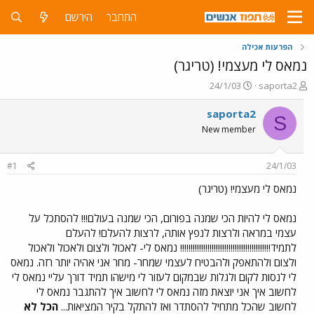
התחבר
הירשם
הפרעות אכילה
נמאס לי מעצמי! (טריגר)
פ
פ
24/1/03
saporta2
ו
ו
ת
ר
saporta2
S
ח
ס
New member
ה
ם
נ
ב
ו
ת
#1
24/1/03
ש
א
א
ר
נמאס לי מעצמי! (טריגר)
י
ך
נמאס לי להיות הכי שמנה בפורום, הכי שמנה בעולם!!! להסתכל על
עצמי במראה ולרצות לנפץ אותה, לרצות להעלם! להעלם
לתמיד!!!!!!!!!!!!!!!!!!!!!!!!!!!!!!!!!!!!!!!!!!! נמאס לי- לאכול ולצום ולאכול ולאכול
ולצום ולהתאפק ולהבטיח לעצמי שמחר- מחר אני אהיה יותר רזה. נמאס
לי לנסות לקום ולגלות שבמקום לעזור לי מישהו תמיד דורך עליי נמאס לי
לחשוב איך אני יוצאת מזה נמאס לי לחשוב איך להתגבר נמאס לי
לחשוב שהכל מתחיל להסתדר ואז להתקל בקיר המציאות...
הכל לא