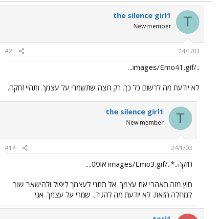
the silence girl1
T
New member
#2
24/1/03
../images/Emo41.gif...
לא יודעת מה לרשום כל כך. רק רוצה שתשמרי על עצמך. ותהיי זחקה.
the silence girl1
T
New member
#14
24/1/03
חזקה..*../images/Emo3.gif אופס....
חוץ מזה תאהבי את עצמך. אל תתני לעצמך ליפול ולהישאב שוב
למחלה הזאת. לא יודעת מה להגיד.. שמרי על עצמך. אני.
tori1