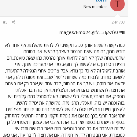
T
New member
#3
24/1/03
וווייי טלושקה...../images/Emo24.gif
כמה קשה לשמוע אותך ככה. תקשיבי לי, להיות מושלמת אף אחד לא
דורש ממך, זה מה שאת הכנסת לעצמך לראש. אני בטוחה
שהמשפחה שלך לא רוצה לראות אותך נהרסת כמו שאת טוענת..הם
רוצים בטובתך..לא לעשות לך דווקא. טלי-אני מעריכה אותך, אני
אוהבת,ליפול זה לא כל כך נורא..אבל צריכים אחרי הנפילה להתעורר,
לשאוב כוחות, ולנסות כמה שפחות ליפול שוב.. ואת מסוגלת לזה, אני
יודעת. את חזקה, ויש לך את הכוחות, לכל אחד יש,אבל רק אם באמת
את רוצה להשתמש בהם אז את תלצליחי..!! אין כזה דבר אכלתי
מספיק. את רוצה?,תאכלי. בלי שטויות. לא להסתכל כמה קלוריות יש
בזה וכמה יש בזה, תאכלי, תהני מזה. טלושקה את יכולה להשיג
לעצמך חיים נורמליים יכולה להשיג לעצמך חיים טובים יותר מוצלחים
יותר אבל תרצי בכך גם אם את נופלת תקומי בחזרה ותמשיכי להתחזק.
בסוף זה ישתלם בסופו של דבר את תאהבי את עצמך ותשמחי כל כך
על זה שעברת את כל הסבל והכאב הזה שאת מרגישה ותרגישי
כמנצחת. אני מבטיחה לך. אז חמודה..אם את רוצה לדבר עוד, אני כאן,