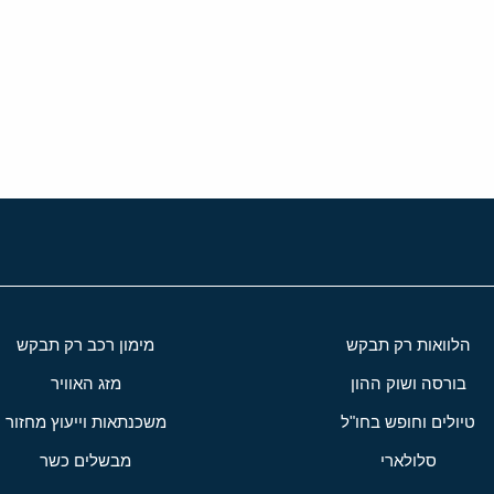
י
שור
הלוואות רק תבקש
מימון רכב רק תבקש
בורסה ושוק ההון
מזג האוויר
טיולים וחופש בחו"ל
משכנתאות וייעוץ מחזור
סלולארי
מבשלים כשר