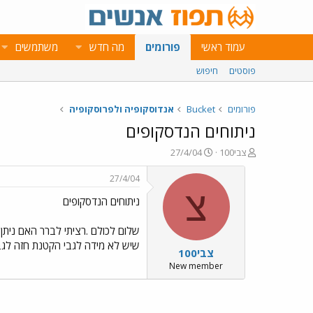
עמוד ראשי
פורומים
מה חדש
משתמשים
פוסטים
חיפוש
פורומים
Bucket
אנדוסקופיה ולפרוסקופיה
ניתוחים הנדסקופים
פ
פ
צבי100
27/4/04
ו
ו
ת
ר
27/4/04
ח
ס
צ
ניתוחים הנדסקופים
ה
ם
נ
ב
ו
ת
שלום לכולם .רציתי לברר האם ניתן 
ש
א
שיש לא מידה לגבי הקטנת חזה לגבר
צבי100
א
ר
י
New member
ך