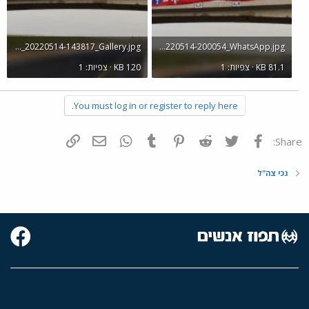
Screenshot_20220514-143817_Gallery.jpg
Screenshot_20220514-200054_WhatsApp.jpg
KB 81.1 · צפיות: 1
KB 120 · צפיות: 1
You must log in or register to reply here.
פייסבוק
Twitter
Reddit
Pinterest
Tumblr
WhatsApp
דואר אלקטרוני
הוסף קישור
Share:
נכי צה"ל