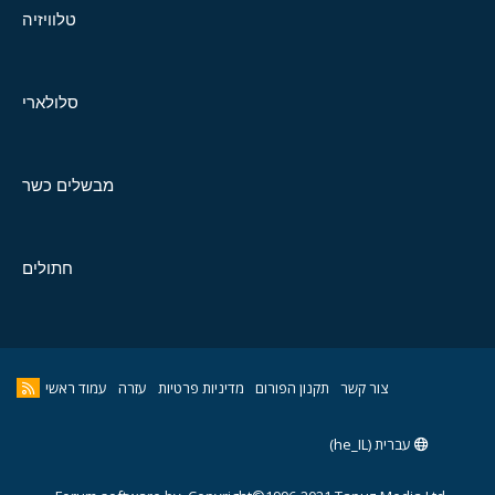
טלוויזיה
סלולארי
מבשלים כשר
חתולים
צור קשר
תקנון הפורום
מדיניות פרטיות
עזרה
עמוד ראשי
עברית (he_IL)