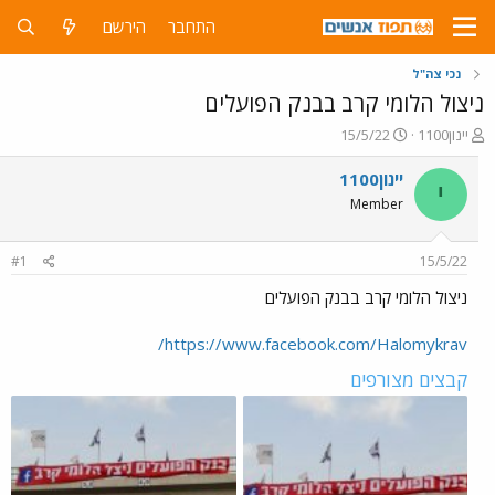
התחבר
הירשם
נכי צה"ל
ניצול הלומי קרב בבנק הפועלים
פ
פ
יינון1100
15/5/22
ו
ו
ת
ר
יינון1100
י
ח
ס
Member
ה
ם
נ
ב
ו
ת
#1
15/5/22
ש
א
א
ר
ניצול הלומי קרב בבנק הפועלים
י
ך
https://www.facebook.com/Halomykrav/
קבצים מצורפים