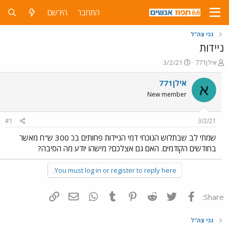
התחבר
הירשם
נכי צה"ל
ניידות
פ
פ
אילן771
3/2/21
ו
ו
ת
ר
אילן771
א
ח
ס
New member
ה
ם
נ
ב
ו
ת
#1
3/2/21
ש
א
א
ר
שמתי לב שבתלוש הנוכחי דמי הניידות פחותים בכ 300 ש"ח מאשר
י
בחודשים הקודמים. האם גם אצלכם? מישהו יודע מה הסיבה?
ך
You must log in or register to reply here.
פייסבוק
Twitter
Reddit
Pinterest
Tumblr
WhatsApp
דואר אלקטרוני
הוסף קישור
Share:
נכי צה"ל