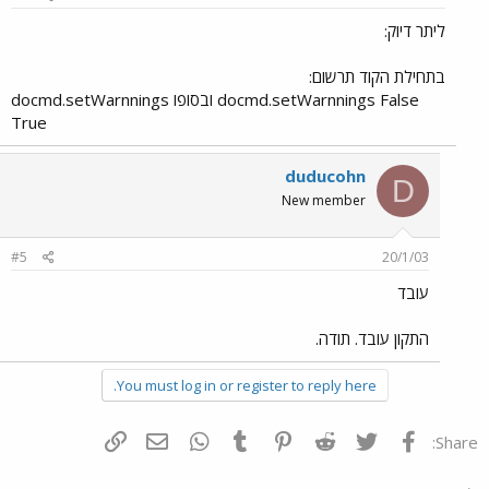
ליתר דיוק:
בתחילת הקוד תרשום:
docmd.setWarnnings False ובסופו docmd.setWarnnings
True​
duducohn
D
New member
#5
20/1/03
עובד
התקון עובד. תודה.
You must log in or register to reply here.
פייסבוק
Twitter
Reddit
Pinterest
Tumblr
WhatsApp
דואר אלקטרוני
הוסף קישור
Share: