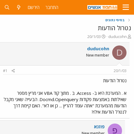
התחבר
הירשם
בסיסי נתונים
נטרול הודעות
פ
פ
20/1/03
duducohn
ו
ו
ת
ר
duducohn
D
ח
ס
New member
ה
ם
נ
ב
ו
ת
#1
20/1/03
ש
א
א
ר
נטרול הודעות
י
ך
א . המערכת היא ב- Access. ב . מתוך קוד VBA אני מריץ מספר
שאילתות באמצעות פקודות Docmd.Openquery. הבעייה שאני מקבל
הודעות מהמערכת "אתה עומד להריץ ... כן או לא". האם קיימת דרך
לנטרל הודעות אילו?
פוזנא
פ
New member