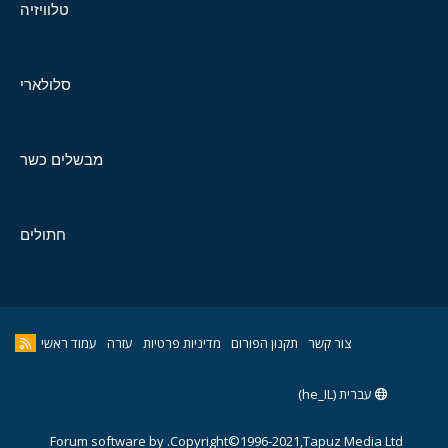
טלוויזיה
סלולארי
מבשלים כשר
חתולים
צור קשר
תקנון הפורום
מדיניות פרטיות
עזרה
עמוד ראשי
עברית (he_IL)
Forum software by
Copyright©1996-2021,Tapuz Media Ltd.