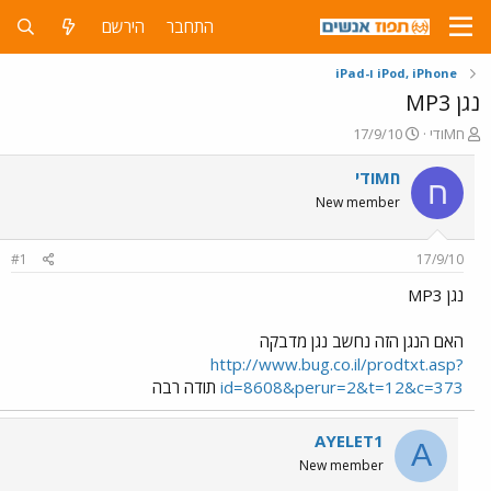
התחבר
הירשם
iPod, iPhone ו-iPad
נגן MP3
פ
פ
חMודי
17/9/10
ו
ו
ת
ר
חMודי
ח
ח
ס
New member
ה
ם
נ
ב
ו
ת
#1
17/9/10
ש
א
א
ר
נגן MP3
י
ך
האם הנגן הזה נחשב נגן מדבקה
http://www.bug.co.il/prodtxt.asp?
id=8608&perur=2&t=12&c=373
תודה רבה
AYELET1
A
New member