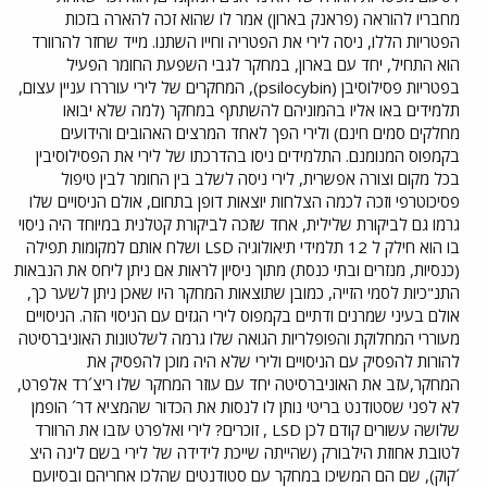
מחבריו להוראה (פראנק בארון) אמר לו שהוא זכה להארה בזכות
הפטריות הללו, ניסה לירי את הפטריה וחייו השתנו. מייד שחזר להרוורד
הוא התחיל, יחד עם בארון, במחקר לגבי השפעת החומר הפעיל
בפטריות פסילוסיבן (psilocybin), המחקרים של לירי עורררו עניין עצום,
תלמידים באו אליו בהמוניהם להשתתף במחקר (למה שלא יבואו
מחלקים סמים חינם) ולירי הפך לאחד המרצים האהובים והידועים
בקמפוס המנומנם. התלמידים ניסו בהדרכתו של לירי את הפסילוסיבין
בכל מקום וצורה אפשרית, לירי ניסה לשלב בין החומר לבין טיפול
פסיכוטרפי וזכה לכמה הצלחות יוצאות דופן בתחום, אולם הניסויים שלו
גרמו גם לביקורת שלילית, אחד שזכה לביקורת קטלנית במיוחד היה ניסוי
בו הוא חילק ל 12 תלמידי תיאולוגיה LSD ושלח אותם למקומות תפילה
(כנסיות, מנזרים ובתי כנסת) מתוך ניסיון לראות אם ניתן ליחס את הנבאות
התנ"כיות לסמי הזייה, כמובן שתוצאות המחקר היו שאכן ניתן לשער כך,
אולם בעיני שמרנים ודתיים בקמפוס לירי הגזים עם הניסוי הזה. הניסויים
מעוררי המחלוקת והפופלריות הגואה שלו גרמה לשלטונות האוניברסיטה
להורות להפסיק עם הניסויים ולירי שלא היה מוכן להפסיק את
המחקר,עזב את האוניברסיטה יחד עם עוזר המחקר שלו ריצ´רד אלפרט,
לא לפני שסטודנט בריטי נותן לו לנסות את הכדור שהמציא דר´ הופמן
שלושה עשורים קודם לכן LSD , זוכרים? לירי ואלפרט עזבו את הרוורד
לטובת אחוזת הילבורק (שהייתה שייכת לידידה של לירי בשם לינה היצ
´קוק), שם הם המשיכו במחקר עם סטודנטים שהלכו אחריהם ובסיועם