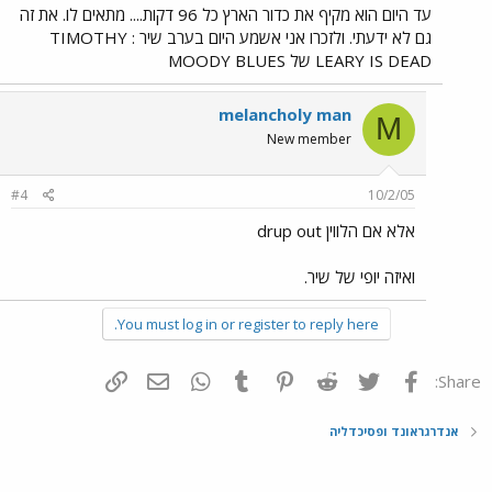
עד היום הוא מקיף את כדור הארץ כל 96 דקות.... מתאים לו. את זה
גם לא ידעתי. ולזכרו אני אשמע היום בערב שיר : TIMOTHY
LEARY IS DEAD של MOODY BLUES
melancholy man
M
New member
#4
10/2/05
אלא אם הלווין drup out
ואיזה יופי של שיר.
You must log in or register to reply here.
פייסבוק
Twitter
Reddit
Pinterest
Tumblr
WhatsApp
דואר אלקטרוני
הוסף קישור
Share:
אנדרגראונד ופסיכדליה