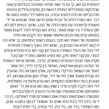
למחתרת גם הוא, כך גם כל שאר מנהיגי המפהכה הבולטים ובשעה
שהלהקות הפסיכדליות התחילו לעשות רוק מתקדם והילדים ההיפים
חזרו הבייתה או הלכו לחפש עבודה, גם טימוטי לירי נתפס בסופו של
דבר. הוא נשלח לכלא על עברת סמים חדשה אחרי שנתפש על ידי
משטרת קליפורניה עם כמות גדולה של LSD, שהפך בנתיים לסם לא
חוקי ונשלח ל 10 שנות מאסר, בכלא הוא הצליח לסדר לעצמו מאסר
בתנאים קלים (את מבחן האישיות שאמור היה לקבוע את מידת
המסוכנות של האסיר הוא חיבר בעצמו בשנות החמישים, כך שלא היה
לו קשה למלא את המבחן כך, שהוא יהיה באגף בשמירה מינימלית.
לירי ניצל את העדר השמירה וכעבור זמן קצר הוא ברח מהכלא ונעלם
לגמרי, זמן קצר לאחר מיכן, הוא הופיע פתאום באלג´יר שם קיבל
מקלט אצל מנהיג הפנתרים השחורים, קליבר, שפחות או יותר השטלת
על המדינה הצפון אפריקאית, האיחוד בין קליבר ללירי, היה אמור
לאחד את השמאל הרדיקלי באמריקה, אולם משנראה היה שהעניין
לא מצליח ומאחר ואורך חייו של לירי, שכלל המון סמים ואורגיות, לא
מצא חן בעיני השלטונות המקומיים, הוא גורש מהמדינה המוסלמית,
לירי ניסה לקבל מקלט מדיני בשוויץ (שם הוא פגש את דר´ הופמן
המופרסם) אולם הממשלה שם סירבה להעניק לו מקלט,ובלחץ
הממשלה האמריקאית הסגירו אותו השוויצרים חזרה לאמריקה. בין 72
ל 76 בילה לירי בבתי כלא שונים עד ששוחרר לבסוף בתום 4 שנים,
הוא השתחרר בגיל 56, בלי בית, בלי עבודה, בלי יכולת לעבוד