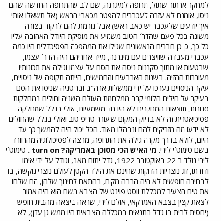
למחקר ארתור שתול, תרופה למיגרנה, שם לב שהתרופה החדשה שהם
ניסו, אומנם לא עזרה לעכברים להפטר מכאבי הראש (אל תשאלו אותי
איך יודעים שלעכבר יש כאב ראש) אבל גורמת להם לרקוד בצורה
משונה בכל פעם שהדר´ הטוב משמיע את מוסיקת היודל האהובה עליו
כל כך, כן כן חברים הראשונים שגילו את המהפכה הפסיכדלית היו כמה
עכברי מעבדה שוויצרים עם מיגרנה, מייד אחריהם היה הדר´ עצמו,
שבטעות או מתוך סקרנות ניסה את הסם על עצמו וגילה את תכונותיו
מעוררות ההזיה. בשנות הארבעים והחמישים, הייתה תקופה של ניסויים,
עיקר הניסויים נערכו על ידי ממשלות ארה"ב ובריטניה שניסו את הסם
בעיקר על חילים הלומי קרב ממלחמת העולם השניה וחולים במחלקות
סגורות, תוצאות המחקרים לא היו חד משמעיות, אולי בגלל שמחלקה
פסיכיאטרית זה לא בדיוק המקום שיעורר טריפ טוב ואולי בגלל שהחולים
לא ידעו מה מזריקים להם ונבהלו מאוד. הכל יכול היה להמשך כך עד
היום, לולא בדרך מקרה גילה את התרופה, מרצה לפסיכולוגיה מהרוורד
בשם טימוט´י לירי.
מי האיש הכי מסוכן באמריקה? turn on .
טימוט´י
לירי נולד ב 22 באוקטובר 1922, גדל יתום מאב, וגודל על ידי אימו
ודודתו, זוג נוצריות הדוקות שחינכו את הילד הקטן לעולם נוצרי נוקשה, בו
לבחירה חופשית לא היה הרבה מקום, בהתאם לחינוך שלהן, הם שלחו
את טים הצעיר למכללת ווסט פוינט של הצבא משם הוא היה אמור
לצאת קצין בצבא האמרקאי, אולם לירי, שראה ביצאה מהבית חופש
(יחסית לבית בו גדל התנאים במכללה הצבאית היו ממש גן עדן), לא