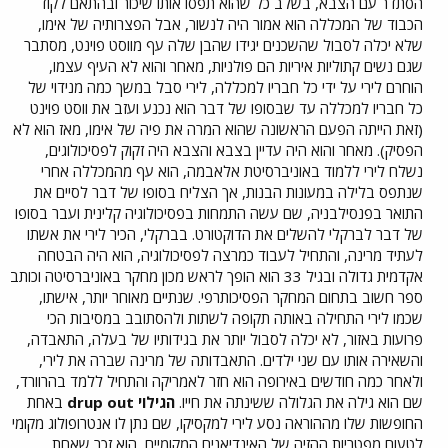
הסתדר עם הצבא, בשלב כל שהוא תפסו אותו שיכור ובהתאם לקוד
הכבוד של המכללה הוא אמור היה לנשור, אבל הפצרותיה של אימו,
שלא יכלה לסבול שהשכנים יגידו שהבן שלה עף מווסט פוינט, מסתבר
שגם נשים קתוליות איריות הם פולניות, מאחר והוא לא העיף עצמו,
הוחרם לירי על ידי כל חבריו למכללה, לירי סבל במשך כמה מנידוי של
כל חבריו למכללה עד שבסופו של דבר הוא נכנע ועזב את ווסט פוינט
(זאת הייתה הפעם הראשונה שהוא המרה את פיה של אימו, מאז הוא לא
הפסיק). מאחר והוא היה עדיין בצבא והצבא היה זקוק לפסיכולוגים,
נשלח לירי ללמוד באוניברסיטת אלאבמה, הוא עף מהמכללה אחרי
שנתפס בלילה במעונות הבנות, אך הצליח בסופו של דבר לסיים את
התואר בפנסילבניה, שם עשה התמחות בפסיכולוגיה קלינית ועבר בסופו
של דבר לברקלי להשלים את הדוקטורט. בברקלי, הכיר לירי את אשתו
לעתיד מרינה, והתחיל לעבוד כמרצה לפסיכולוגיה, הוא היה הבטחה
אקדמית גדולה ובגיל 33 הוא הופך לראש מכון מחקר באוניברסיטה וכותב
ספר חשוב בתחום המחקר הפסיכותרפי. שנתיים מאוחר יותר, אישתו,
שכמו לירי התחילה באותה תקופה לשתות ולהסתובב במסיבות הכי
פרועות באזור, לא יכלה לסבול יותר את בגידותיו של בעלה, התאבדה,
והשאירה אותו עם שני ילדים. התאבדותה של מרינה שברה את לירי,
ולאחר כמה חודשים באירופה הוא חזר לאמריקה והתחיל ללמד בהרוורד,
שם הוא גילה את הגלולה ששינתה את חייו.
הגילוי drup out
באחת
החופשות שלו מההוראה נסע לירי למקסיקו, שם נתן לו אנטרופולוג מקומי
לטעום מפטריות ההזיה של האינדיאנים המקומיים, הוא זכר שאחת