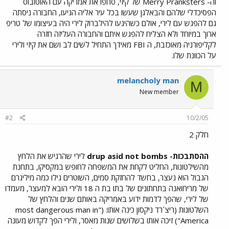
וה- Merry Pranksters של קיזי, סחפו את אמריקה עם האוטובוס
הפסיכדלי שלהם והבאלגן שעשו בכל עיר אליה הגיעו, החבורה ניסתה
גם להפגש עם לירי, אולם כשהיגעו להילברוק לירי היה בעיצומו של טריפ
ארוך במיוחד ולא הצליח להפגש איתם והחבורה העליזה חזרה
לקליפורניה מאוכזבת, ה FBI מאידך התחיל לשים לב ושם את קיזי ולירי
על הכוונת שלו.
melancholy man
M
New member
#2
10/2/05
חלק 2
ההסתבכות- drup asid not bombs
לירי שהרגיש את הלחץ
מהשילטונות, החליט לקחת את המשפחה לחופש במקסיקו, בתחנת
הגבול הוא נעצר, בחשד להחזקת סמים, השוטרים גילו כמה מיליגרם
של מריחואנה בתחתונים של בתו בת ה 18 ולירי הובא למעצר, מעמדו
של לירי, שהפך לדמות ידוע באמריקה באותם שנים והלחץ של
השלטונות (ריצ´רד ניקסון כינה אותו: ("most dangerous man in
America") זיכה אותו בשלושים שנות מאסר, ולירי הפך לקדוש מעונה