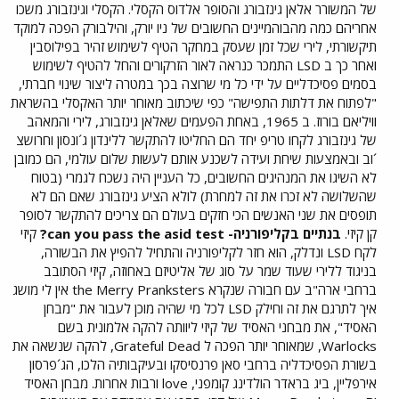
של המשורר אלאן גינזבורג והסופר אלדוס הקסלי. הקסלי וגינזבורג משכו
אחריהם כמה מהבוהמיינים החשובים של ניו יורק, והילבורק הפכה למוקד
תיקשורתי, לירי שכל זמן שעסק במחקר הטיף לשימוש זהיר בפילוסבין
ואחר כך ב LSD התמכר כנראה לאור הזרקורים והחל להטיף לשימוש
בסמים פסיכדליים על ידי כל מי שרוצה בכך במטרה ליצור שינוי חברתי,
"לפתוח את דלתות התפישה" כפי שיכתוב מאוחר יותר האקסלי בהשראת
וויליאם בורוז. ב 1965, באחת הפעמים שאלאן גינזבורג, לירי והמאהב
של גינזבורג לקחו טריפ יחד הם החליטו להתקשר ללינדון ג´ונסון וחרושצ
´וב ובאמצעות שיחת ועידה לשכנע אותם לעשות שלום עולמי, הם כמובן
לא השיגו את המנהיגים החשובים, כל העניין היה נשכח לגמרי (בטוח
שהשלושה לא זכרו את זה למחרת) לולא הציע גינזבורג שאם הם לא
תופסים את שני האנשים הכי חזקים בעולם הם צריכים להתקשר לסופר
קן קיזי.
בנתיים בקליפורניה- can you pass the asid test?
קיזי
לקח LSD ונדלק, הוא חזר לקליפורניה והתחיל להפיץ את הבשורה,
בניגוד ללירי שעוד שמר על סוג של אליטיזם באחוזה, קיזי הסתובב
ברחבי ארה"ב עם חבורה שנקרא the Merry Pranksters אין לי מושג
איך לתרגם את זה וחילק LSD לכל מי שהיה מוכן לעבור את "מבחן
האסיד", את מבחני האסיד של קיזי ליוותה להקה אלמונית בשם
Warlocks, שמאוחר יותר הפכה ל Grateful Dead, להקה שנשאה את
בשורת הפסיכדליה ברחבי סאן פרנסיסקו ובעיקבותיה הלכו, הג´פרסון
אירפליין, ביג בראדר הולדינג קומפני, love ורבות אחרות. מבחן האסיד