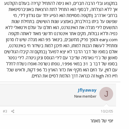
במקצוע ובלי הרבה חברים, האו ניסה להתחיל קרירה בעולם הקולנוע
אך ללא הצלחה, לבסוף הוא התחיל לתת הרצאות באוניברסיטאות
ברחבי ארה"ב (תקופה מסויימת הוא הפיע יחד עם גורדון לידי, מי
שפשט על ביתו בהילברוק באמצע שנות השישים. בתחילת שנות
התשעים לירי מגלה את האינטרנט, הוא חולם על עולם וירטואלי ללא
כפיה וללא גבולות, מקים אתר אינטרנט חדשני מאוד לאותה תקופה
eary.com והופך פריק מחשבים, בינואר 95 הוא מגלה שיש לו סרטן
ומתחיל לעשות הכנות למותו, הוא תיכנן למות בשידור חי באינטרנט,
אולם בסופו של דבר הדבר לא יצא לפועל (במקום זה קיבלו הגולשים
סאשן של ג´רי גארסיה שדיבר עם לירי הגוסס וניגן גיטרה. לירי נפטר
בסופו של דבר ב 31 במאי 1996, גופתו נשרפה ואפרו נשלח לחלל
עם לווין, עד היום הוא מקיף את כדור הארץ כל 96 דקות, ולאיש שכל
חייו היה high זה כנראה דרך הולמת לסיים את החיים.
Jflyaway
J
New member
#3
10/2/05
יופי של מאמר