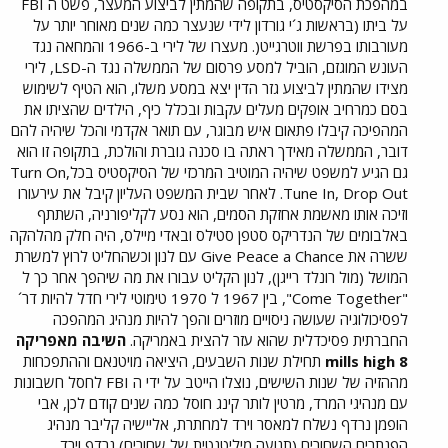
במהפכת הסיקסטיס, בתקופה שהמתין לביצוע המעצר, פשט ה FBI
על ביתו (בראשות ג´י גורדון לידי שנעצר כמה שנים מאוחר יותר על
מעורבותו בפרשת ווטרגייט(. מעצרו של לירי ב-1966 והמחאה נגד
העונש המוגזם, הוביל למסע פרסום של הממשלה נגד ה-LSD, לירי
מצידו שהמתין לביצוע גזר הדין יצא במסע משלו, הוא הטיף לשימוש
בסם כמרחיב אופקים מעלים עקבות ובכלל כיף, הילדים שהציתו את
המהפיכה קיבלו פתאום איש מבוגר, עם תואר אקדמי והכל שיהיה להם
דובר, הממשלה מאידך ראתה בו סכנה גוברת והולכת, בתקופה זו הוא
גם הגיע למשפט שיהיה המוטיב המרכזי של הסיקסטיס בכלTurn On,
Tune In, Drop Out. לאחר שבית המשפט העליון קיבל את עירעורו
וזיכה אותו מאשמת אחזקת הסמים, הוא נסע לקליפורניה, השתתף
באלבומים של הנדריקס סטפן סטילס ובאדי מיילס, היה חלק מהלהקה
ששרה את Give Peace a Chance עם לנון וכשהחליט לרוץ למשרת
המושל (מול רונלד רייגן), לנון הקליט עבורו את מה שיהפך אחר כך ל
"Come Together", בין 1967 ל 1970 טימוטי לירי חדל להיות דר´
לפסיכולוגיה שעושה ניסויים מוזרים והפך להיות מנהיג המהפכה
החברתית פסיכדלית שהוא עזר להצית באמריקה.
השיבה מאפריקה
8 mills high
תחילת שנות השבעים, היציאה מויטנאם וההתפכחות
מההזיה של שנות השישים, נוצלו הייטב על ידי ה FBI לחסל חשבונות
עם מנהיגי המרד, מרטין לותר קינג חוסל כמה שנים קודם לכן, אבי
הופמן נרדף נשלח למאסר וירד למחתרת, אליישיה קליבר מנהיג
הפנתרים השחורים (תנועה מיליטנטית של שחורים) נרדף וירד