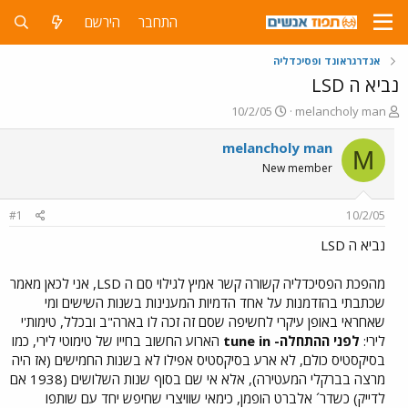
התחבר
הירשם
אנדרגראונד ופסיכדליה
נביא ה LSD
פ
פ
10/2/05
melancholy man
ו
ו
ת
ר
melancholy man
M
ח
ס
New member
ה
ם
נ
ב
ו
ת
#1
10/2/05
ש
א
א
ר
נביא ה LSD
י
ך
מהפכת הפסיכדליה קשורה קשר אמיץ לגילוי סם ה LSD, אני לכאן מאמר
שכתבתי בהזדמנות על אחד הדמיות המענינות בשנות השישים ומי
שאחראי באופן עיקרי לחשיפה שסם זה זכה לו בארה"ב ובכלל, טימות'י
לירי:
לפני ההתחלה- tune in
הארוע החשוב בחייו של טימוטי לירי, כמו
בסיקסטיס כולם, לא ארע בסיקסטיס אפילו לא בשנות החמישים (אז היה
מרצה בברקלי המעטירה), אלא אי שם בסוף שנות השלושים (1938 אם
לדייק) כשדר´ אלברט הופמן, כימאי שוויצרי שחיפש יחד עם שותפו