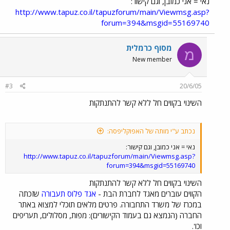
נאי = אני כמובן, וגם קישור:
http://www.tapuz.co.il/tapuzforum/main/Viewmsg.asp?
forum=394&msgid=55169740
מסוף כרמלית
מ
New member
#3
20/6/05
השינוי בקווים חל ללא קשר להתנתקות
נכתב ע"י מותה של האפוקליפסה:
נאי = אני כמובן, וגם קישור:
http://www.tapuz.co.il/tapuzforum/main/Viewmsg.asp?
forum=394&msgid=55169740
השינוי בקווים חל ללא קשר להתנתקות
הקווים עוברים מאגד לחברת הבת -
אגד פלוס תעבורה
שזכתה
במכרז של משרד התחבורה. פרטים מלאים תוכלי למצוא באתר
החברה (הנמצא גם בעמוד הקישורים): מפות, מסלולים, תעריפים
וכו'.