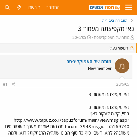
התחבר
הירשם
תחבורה ציבורית
נאי מקפיצתה מעמוד 3
פ
פ
מותה של האפוקליפסה
20/6/05
ו
ו
ת
הנושא נעול.
ר
ח
ס
ה
ם
מותה של האפוקליפסה
מ
נ
ב
New member
ו
ת
ש
א
א
ר
#1
20/6/05
י
ך
נאי מקפיצתה מעמוד 3
נאי מקפיצתה מעמוד 3
בחיי, קשה לעקוב כאן!
http://www.tapuz.co.il/tapuzforum/main/Viewmsg.asp?
forum=394&msgid=55169740 מה זאת אומרת מערך האוטובוסים
משתנה? למען השם, סוף כל סוף הבינו שתהיה התנתקות? רגע, ולמה