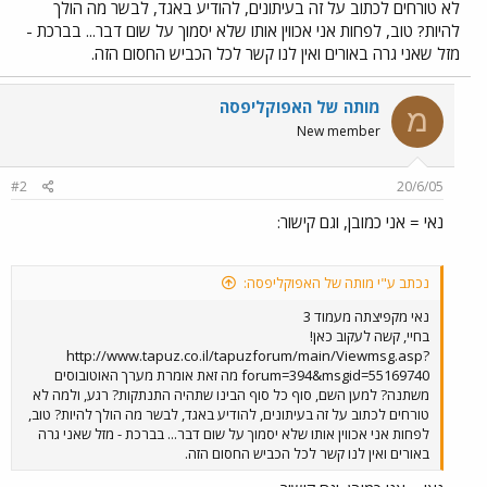
לא טורחים לכתוב על זה בעיתונים, להודיע באגד, לבשר מה הולך
להיות? טוב, לפחות אני אכווין אותו שלא יסמוך על שום דבר... בברכת -
מזל שאני גרה באורים ואין לנו קשר לכל הכביש החסום הזה.
מותה של האפוקליפסה
מ
New member
#2
20/6/05
נאי = אני כמובן, וגם קישור:
נכתב ע"י מותה של האפוקליפסה:
נאי מקפיצתה מעמוד 3
בחיי, קשה לעקוב כאן!
http://www.tapuz.co.il/tapuzforum/main/Viewmsg.asp?
forum=394&msgid=55169740 מה זאת אומרת מערך האוטובוסים
משתנה? למען השם, סוף כל סוף הבינו שתהיה התנתקות? רגע, ולמה לא
טורחים לכתוב על זה בעיתונים, להודיע באגד, לבשר מה הולך להיות? טוב,
לפחות אני אכווין אותו שלא יסמוך על שום דבר... בברכת - מזל שאני גרה
באורים ואין לנו קשר לכל הכביש החסום הזה.