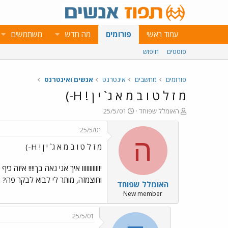
עמוד ראשי
פורומים
מה חדש
משתמשים
פוסטים
חיפוש
פורומים
מחשבים
אינטרנט
אנשים ואינטרנט
מ ז ל ט ו ב מ א ג` י ן ! H-)
פ
פ
האומלל שפוחד
25/5/01
ו
ו
ת
ר
25/5/01
ח
ס
ה
מ ז ל ט ו ב מ א ג` י ן ! H-)
ה
ם
נ
ב
ו
ת
יוווווווווווו איך אני גאה בך!!!! 
ש
א
וחוצמזה, מותר לי לבוא לבקר פה? מזל 
האומלל שפוחד
א
ר
י
New member
ך
25/5/01