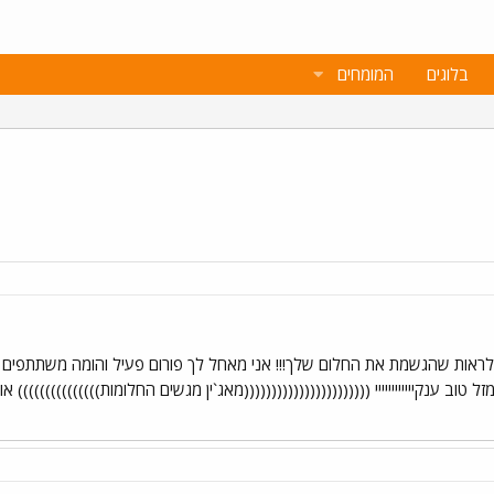
בלוגים
המומחים
איזה כיף לראות שהגשמת את החלום שלך!!! אני מאחל לך פורום פעיל והומה משתתפי
טוב ענקיייייייייייי (((((((((((((((((((((((מאג`ין מגשים החלומות))))))))))))))) 