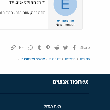
E
רק חלומות וירטואליים, ילד
תודה רבה, אתה מוזמן, תמיד מוזמ
e-magine
New member
פייסבוק
Twitter
Reddit
Pinterest
Tumblr
WhatsApp
דואר אלקטרונ
הוסף קי
Share:
פורומים
מחשבים
אינטרנט
אנשים ואינטרנט
האח הגדול