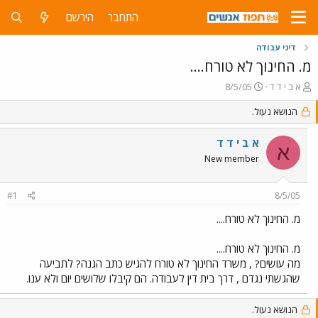
התחבר
הירשם
דיני עבודה
מ. החינוך לא טורח....
פ
פ
א ב י ד ד
8/5/05
ו
ו
ת
הנושא נעול.
ר
ח
ס
ה
ם
א ב י ד ד
א
נ
ב
New member
ו
ת
ש
א
א
ר
#1
8/5/05
י
ך
מ. החינוך לא טורח....
מ. החינוך לא טורח....
מה עושים? , משרד החינוך לא טורח להגיש כתב הגנה? לתביעה
שהגשתי נגדם , דרך בית דין לעבודה. הם קיבלו שלושים יום ולא ענו.
הנושא נעול.