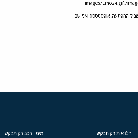
ביל ההפתעה. אופססססס ואני שם...
י
שור
הלוואות רק תבקש
מימון רכב רק תבקש