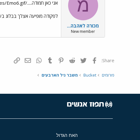
מ
אני כאן חמודה...../images/Emo24.gif../images/Emo6.gif
לפקודה מופיעה אצלך בבלוג בש
מכורה לאהבה...
New member
פייסבוק
Twitter
Reddit
Pinterest
Tumblr
WhatsApp
דואר אלקטרונ
הוסף קי
Share:
פורומים
Bucket
משבר גיל הארבעים
האח הגדול