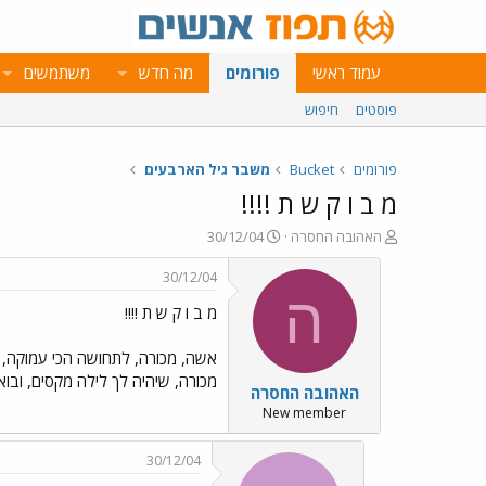
עמוד ראשי
פורומים
מה חדש
משתמשים
פוסטים
חיפוש
פורומים
Bucket
משבר גיל הארבעים
מ ב ו ק ש ת !!!!
פ
פ
האהובה החסרה
30/12/04
ו
ו
ת
ר
30/12/04
ח
ס
ה
מ ב ו ק ש ת !!!!
ה
ם
נ
ב
ו
ת
אשה, מכורה, לתחושה הכי עמוקה, 
ש
א
מכורה, שיהיה לך לילה מקסים, ובואי ל
האהובה החסרה
א
ר
י
New member
ך
30/12/04