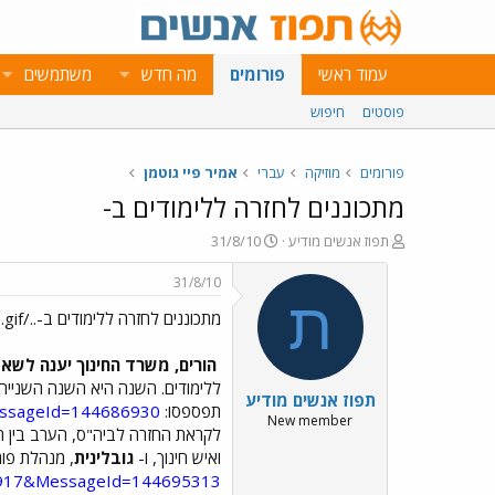
עמוד ראשי
פורומים
מה חדש
משתמשים
פוסטים
חיפוש
פורומים
מוזיקה
עברי
אמיר פיי גוטמן
מתכוננים לחזרה ללימודים ב-
פ
פ
תפוז אנשים מודיע
31/8/10
ו
ו
ת
ר
31/8/10
ח
ס
ת
מתכוננים לחזרה ללימודים ב-../images/Emo43.gif
ה
ם
נ
ב
ו
ת
הורים, משרד החינוך יענה לשאל
ש
א
תפוז אנשים מודיע
א
ר
תפספסו:
essageId=144686930
י
New member
לקראת החזרה לביה"ס, הערב בין השעות 20:30-22:30. השאלות יישאלו בשני הפורומים במקביל והתשובות יינתנו בפור
ך
ואיש חינוך, ו-
גובלינית
, מנהלת פור
d=917&MessageId=144695313