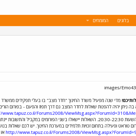
בלוגים
המומחים
ותיכם!
מדי שנה מפעיל משרד החינוך "חדר מצב" בו בעלי תפקידים ממשרד ה
://www.tapuz.co.il/Forums2008/ViewMsg.aspx?ForumId=310&M
ום טוראט מחר בערב ע"י
ום טוראט ופעילה בתחום זכויות תלמידים במערכת החינוך. יש לכם שאלות בנוש
http://www.tapuz.co.il/Forums2008/ViewMsg.aspx?ForumI
או כ