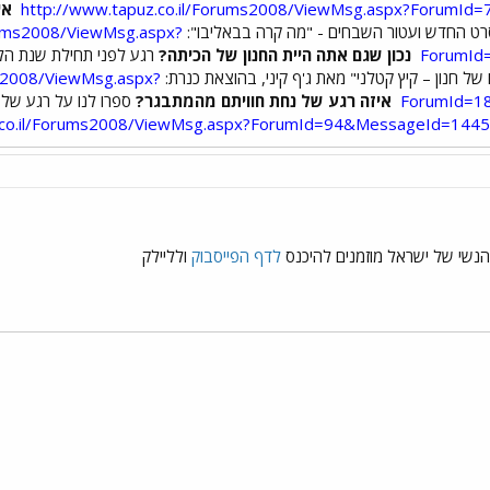
http://www.tapuz.co.il/Forums2008/ViewMsg.aspx?ForumI
אי
 לסרט החדש ועטור השבחים - "מה קרה בבאליבו":
orums2008/ViewMsg.aspx?
ForumId
נכון שגם אתה היית החנון של הכיתה?
רגע לפני תחילת שנת הלימו
ו של חנון – קיץ קטלני" מאת ג'ף קיני, בהוצאת כנרת:
ms2008/ViewMsg.aspx?
ForumId=1
איזה רגע של נחת חוויתם מהמתבגר?
ספרו לנו על רגע של 
z.co.il/Forums2008/ViewMsg.aspx?ForumId=94&MessageId=144
הנשי של ישראל מוזמנים להיכנס
לדף הפייסבוק
ולליילק
י
שור