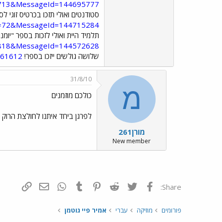
d=713&MessageId=144695777
סטודנטים ואולי תזכו בכרטיס זוגי
=72&MessageId=144715284
תלמיד היית ואולי לזכות בספר "יומנ
818&MessageId=144572628
שלושה גולשים ייזכו בספר!
561612
31/8/10
מ
כולכם מוזמנים
לפרגן ביחד איתנו לחולצת הרוק 
מורן261
New member
פייסבוק
Twitter
Reddit
Pinterest
Tumblr
WhatsApp
דואר אלקטרונ
הוסף קי
Share:
פורומים
מוזיקה
עברי
אמיר פיי גוטמן