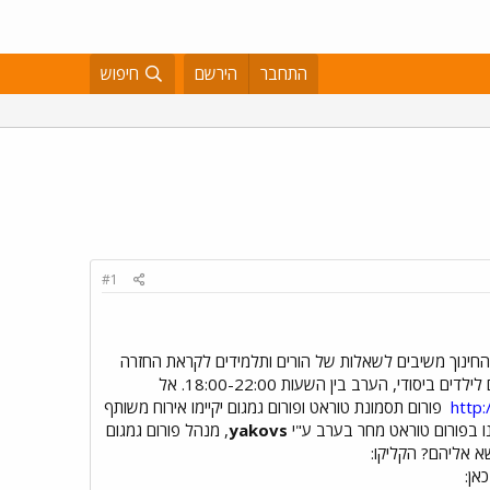
התחבר
הירשם
חיפוש
#1
חינוך משיבים לשאלות של הורים ותלמידים לקראת החזרה
ללימודים. השנה היא השנה השנייה בה ניתן יהיה להפנות שאלות לחדר המצב גם דרך תפוז והפעם - בפורום הורים לילדים ביסודי, הערב בין השעות 18:00-22:00. אל
http
פורום תסמונת טוראט ופורום גמגום יקיימו אירוח משותף
yakovs
, מנהל פורום גמגום
א אליהם? הקליקו:
אן: