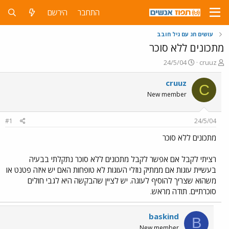
התחבר
הירשם
עושים חג עם גיל חובב
מתכונים ללא סוכר
פ
פ
24/5/04
cruuz
ו
ו
ת
ר
cruuz
C
ח
ס
New member
ה
ם
נ
ב
ו
ת
#1
24/5/04
ש
א
א
ר
מתכונים ללא סוכר
י
ך
רציתי לקבל אם אפשר לקבל מתכונים ללא סוכר נתקלתי בבעיה
בעשיית עוגות אם ממתיק נוזלי העוגות לא טופחות האם יש איזה פטנט או
משהוא שצריך להוסיף לעוגה. יש לציין שהבקשה היא לגבי חולים
סוכרתיים. תודה מראש.
baskind
B
New member