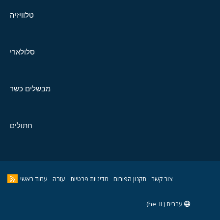
טלוויזיה
סלולארי
מבשלים כשר
חתולים
צור קשר
תקנון הפורום
מדיניות פרטיות
עזרה
עמוד ראשי
עברית (he_IL)