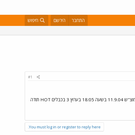
התחבר
הירשם
חיפוש
#1
ברצוני לברר כיצד אפשר לקבל את המתכונים שהוצגו בתוכנית "עושים חג עם גיל חובב" שהוקרנה בשידור חוזר במוצ"ש 11.9.04 בשעה 18:05 בערוץ 3 בכבלים HOT תודה
You must log in or register to reply here.