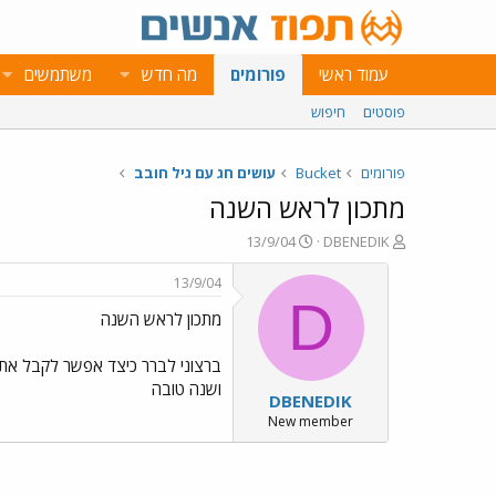
עמוד ראשי
פורומים
מה חדש
משתמשים
פוסטים
חיפוש
פורומים
Bucket
עושים חג עם גיל חובב
מתכון לראש השנה
פ
פ
13/9/04
DBENEDIK
ו
ו
ת
ר
13/9/04
ח
ס
D
מתכון לראש השנה
ה
ם
נ
ב
ו
ת
ש
א
ושנה טובה
DBENEDIK
א
ר
י
New member
ך