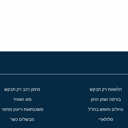
י
שור
הלוואות רק תבקש
מימון רכב רק תבקש
בורסה ושוק ההון
מזג האוויר
טיולים וחופש בחו"ל
משכנתאות וייעוץ מחזור
סלולארי
מבשלים כשר