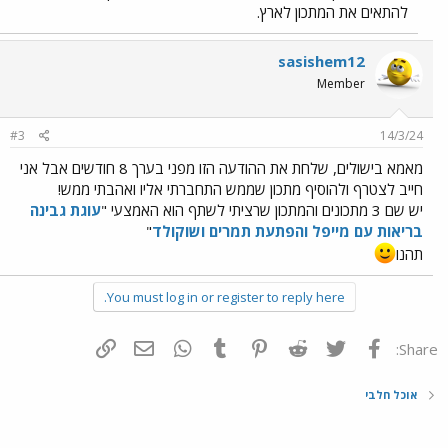
להתאים את המתכון לארץ.
sasishem12
Member
#3
14/3/24
מאמא בישולים, שלחת את ההודעה הזו מפני בערך 8 חודשים אבל אני
חייב לצטרף ולהוסיף מתכון שממש התחברתי אליו ואהבתי ממש!
יש שם 3 מתכונים והמתכון שרציתי לשתף הוא האמצעי "
עוגת גבינה
בריאות עם מייפל והפתעת תמרים ושוקולד
"
תהנו
You must log in or register to reply here.
פייסבוק
Twitter
Reddit
Pinterest
Tumblr
WhatsApp
דואר אלקטרוני
הוסף קישור
Share:
אוכל חלבי