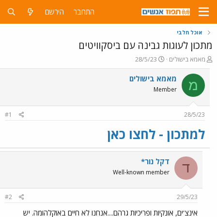
התחבר
הירשם
אוכל חלבי
מתכון לעוגות גבינה עם ביסקוויטים
פ
פ
מאמא בישולים
28/5/23
ו
ו
ת
ר
מאמא בישולים
מ
ח
ס
Member
ה
ם
נ
ב
ו
ת
#1
28/5/23
ש
א
א
ר
למתכון - לחצו כאן
י
ך
דקל נור*
ד
Well-known member
#2
29/5/23
אינצ'ים, אונקיות ופריכיות גרהם....אנחנו לא חיים באוקלהומה. יש