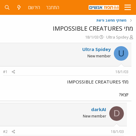
התחבר
הירשם
משחקי מחשב ורשת
מתי IMPOSSIBLE CREATURES
פ
פ
18/1/03
Ultra Spidey
ו
ו
ת
ר
Ultra Spidey
U
ח
ס
New member
ה
ם
נ
ב
ו
ת
#1
18/1/03
ש
א
א
ר
מתי IMPOSSIBLE CREATURES
י
ך
יוצא?
darkAI
D
New member
#2
18/1/03