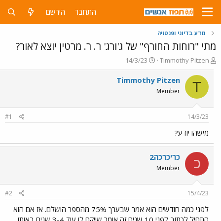
התחבר
הירשם
מדע בדיוני ופנטזיה
מתי "רוחות החורף" של ג'ורג' ר. ר. מרטין יוצא לאור?
פ
פ
14/3/23
Timmothy Pitzen
ו
ו
ת
ר
Timmothy Pitzen
T
ח
ס
Member
ה
ם
נ
ב
ו
ת
#1
14/3/23
ש
א
א
ר
מישהו יודע?
י
ך
כריכרכה2
כ
Member
#2
15/4/23
לפני כמה חודשים הוא אמר שבערך 75% מהספר הושלם. אז אם הוא
התחיל לכתוב לפני 10 שנים זה אומר שייקח לו עוד 3-4 שנים באותו