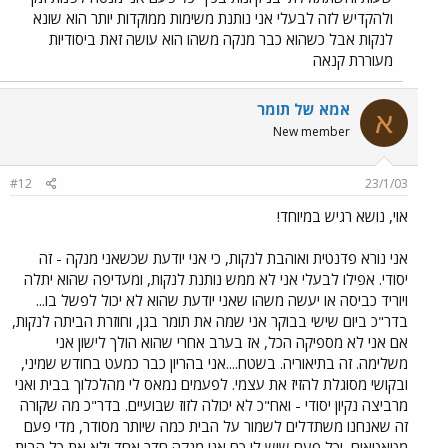
ולהקדיש לזה לבעלי אני נותנת משימות ממוקדות יותר הוא שונא
לנקות אבל כשהוא כבר מנקה משהו הוא עושה זאת ביסודיות
מעוררת קנאה
אמא של תומר
א
New member
#12
23/1/03
אוי, נושא רגיש במיוחד!
אני נורא פדנטית ואוהבת לנקות, כי אני יודעת שכשאני מנקה - זה
יסודי. אפילו לבעלי אני לא ממש נותנת לנקות, ומעדיפה שהוא יתלה
ויוריד כביסה או יעשה משהו שאני יודעת שהוא לא יכול לפשל בו...
בדר"כ ביום שישי בבוקר אני שמה את תומר בגן, וחוזרת הביתה לנקות,
אם אני לא מספיקה הכל, אז בערב אחרי שהוא הולך לישון אני
משלימה. זה בתיאוריה. בשטח....אני בהריון כבר כמעט בחודש שמיני,
ובקושי מסוגלת להזיז את עצמי. לפעמים נמאס לי מהלכלוך בבית ואני
מרביצה נקיון יסודי - ואח"כ לא יכולה לזוז שבועיים. בדר"כ מה שקורה
זה שאנחנו משתדלים לשמור על הבית כמה שיותר מסודר, מדי פעם
מטאטאים, וכל פעם שיש לי כח אני מנקה חדר אחד ולא את כל הבית