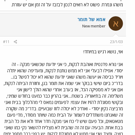
משהו ונמרח. פשוט לא רואים לנכון לבזבז על זה זמן אם יש עוזרת.
אמא של תומר
א
New member
#11
23/1/03
אוי, נושא רגיש במיוחד!
אני נורא פדנטית ואוהבת לנקות, כי אני יודעת שכשאני מנקה - זה
יסודי. אפילו לבעלי אני לא ממש נותנת לנקות, ומעדיפה שהוא יתלה
ויוריד כביסה או יעשה משהו שאני יודעת שהוא לא יכול לפשל בו...
בדר"כ ביום שישי בבוקר אני שמה את תומר בגן, וחוזרת הביתה לנקות,
אם אני לא מספיקה הכל, אז בערב אחרי שהוא הולך לישון אני
משלימה. זה בתיאוריה. בשטח....אני בהריון כבר כמעט בחודש שמיני,
ובקושי מסוגלת להזיז את עצמי. לפעמים נמאס לי מהלכלוך בבית ואני
מרביצה נקיון יסודי - ואח"כ לא יכולה לזוז שבועיים. בדר"כ מה שקורה
זה שאנחנו משתדלים לשמור על הבית כמה שיותר מסודר, מדי פעם
מטאטאים, וכל פעם שיש לי כח אני מנקה חדר אחד ולא את כל הבית
בבת אחת. הבעיה עם זה זה שהבית לא מצליח להשאר נקי כמו שאני
רוצה, ומצד שני אני ממש לא מסוגלת לנקות. יש בפני כבר מספר ימים