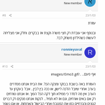
א
New member
#8
23/1/03
עוזרת
ובנוסף אני עובדת רק חצי משרה וקצת אז בבקרים. וחלק אני מצליחה
לעשות כשהילדון משחק לבד.
ronnieyuval
R
New member
#10
23/1/03
אף פעם... ../images/Emo3.gif
העוזרת באה בשבת בבוקר ומנקה הכל. את הבית אנחנו מסדרים
בערב אחרי שיובל הלכה לישון, או ככה בין לבין... אבל בעקרון עד
הערב אין מה לסדר כי ממילא תוך דקה הכל הפוך. אז אנחנו טורחים
רק אם באים אורחים, וגם אז לא תמיד... לנקות אנחנו מנקים רק דברים
קטנים והכרחיים כמו את המטבח אחרי הבישול והארוחות, או אם נשפך