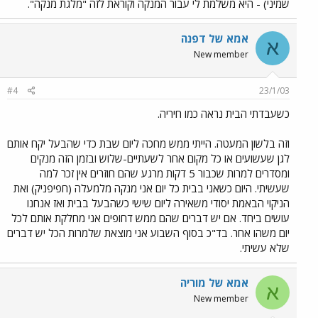
שמיני) - היא משלמת לי עבור המנקה וקוראת לזה "מלגת מנקה".
אמא של דפנה
א
New member
#4
23/1/03
כשעבדתי הבית נראה כמו חיריה.
וזה בלשון המעטה. הייתי ממש מחכה ליום שבת כדי שהבעל יקח אותם
לגן שעשועים או כל מקום אחר לשעתיים-שלוש ובזמן הזה מנקים
ומסדרים למרות שכבור 5 דקות מרגע שהם חוזרים אין זכר למה
שעשיתי. היום כשאני בבית כל יום אני מנקה מלמעלה (חפיפניק) ואת
הניקוי הבאמת יסודי משאירה ליום שישי כשהבעל בבית ואז אנחנו
עושים ביחד. אם יש דברים שהם ממש דחופים אני מחלקת אותם לכל
יום משהו אחר. בד"כ בסוף השבוע אני מוצאת שלמרות הכל יש דברים
שלא עשיתי.
אמא של מוריה
א
New member