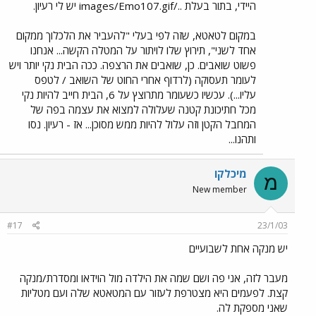
היידי, בתור בעלת ../images/Emo107.gif יש לי רעיון.
במקום לטאטא, שזה לפי בעלי "להעביר את הלכלוך ממקום
אחד לשני", תירוץ שלו לויתור על המטלה הקשה... אנחנו
פשוט שואבים. כן, שואבים את הרצפה. ככה הבית נקי יותר ויש
לעומר תעסוקה (לרדוף אחרי החוט של השואב / לטפס
עליו...). עכשיו כשעומר מתרוצץ על 6, הבית חייב להיות נקי
מכל חתיכונת קטנה שעלולה למצוא את עצמה בפה של
המחבל הקטן וזה עלול להיות ממש מסוכן... אז - רעיון. נסו
ותהנו...
מיכלקו
מ
New member
#17
23/1/03
יש מנקה אחת לשבועיים
מעבר לזה, אני פה ושם שמה את הילדה מול הוידאו ומסדרת/מנקה
קצת. לפעמים היא מצטרפת לעזור עם המטאטא שלה ועם מטליות
שאני מספקת לה.