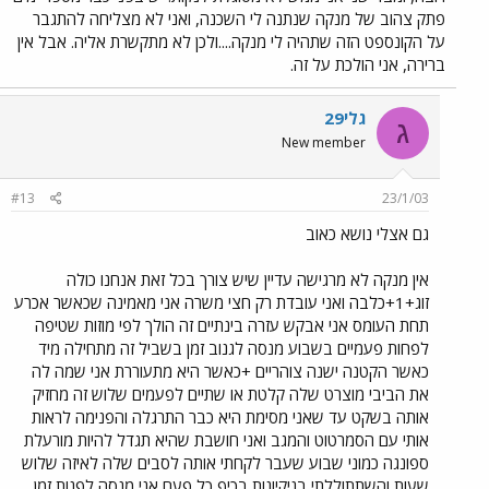
פתק צהוב של מנקה שנתנה לי השכנה, ואני לא מצליחה להתגבר
על הקונספט הזה שתהיה לי מנקה....ולכן לא מתקשרת אליה. אבל אין
ברירה, אני הולכת על זה.
גלי29
ג
New member
#13
23/1/03
גם אצלי נושא כאוב
אין מנקה לא מרגישה עדיין שיש צורך בכל זאת אנחנו כולה
זוג+1+כלבה ואני עובדת רק חצי משרה אני מאמינה שכאשר אכרע
תחת העומס אני אבקש עזרה בינתיים זה הולך לפי מוזות שטיפה
לפחות פעמיים בשבוע מנסה לגנוב זמן בשביל זה מתחילה מיד
כאשר הקטנה ישנה צוהריים +כאשר היא מתעוררת אני שמה לה
את הביבי מוצרט שלה קלטת או שתיים לפעמים שלוש זה מחזיק
אותה בשקט עד שאני מסימת היא כבר התרגלה והפנימה לראות
אותי עם הסמרטוט והמגב ואני חושבת שהיא תגדל להיות מורעלת
ספונגה כמוני שבוע שעבר לקחתי אותה לסבים שלה לאיזה שלוש
שעות והשתתוללתי בניקיונות בכיף כל פעם אני מנסה לפנות זמן