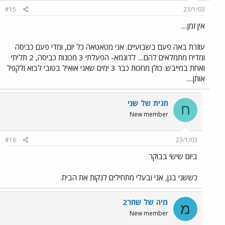
#15
23/1/03
אין זמן....
עוזרת באה פעם בשבועיים. אני מטאטאה כל יום, ומדי פעם כביסה
ומדיח מתמלאים להם.... לדוגמא- הפעלתי 3 מכונות כביסה, 2 תליתי
ואחת במייבש. כולן מחכות כבר 3 ימים שאני אואיל בטובי לבוא ולקפל
אותן....
חגית של שני
ח
New member
#16
23/1/03
ביום שישי בבוקר
כששני בגן, אני ובעלי מתחילים לנקות את הבית.
מיה של שחר2
מ
New member