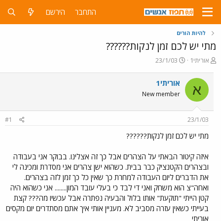
התחבר
הירשם
להיות הורים
מתי יש לכם זמן לנקות??????
פ
פ
אוריתי1
23/1/03
ו
ו
ת
ר
אוריתי1
א
ח
ס
New member
ה
ם
נ
ב
ו
ת
#1
23/1/03
ש
א
א
ר
מתי יש לכם זמן לנקות??????
י
ך
איזה קיטור הבאתי על הצהרים אבל כך זה אצלינו. בבוקר אני בעבודה
ובצהרים הקטנציק כבר בבית. כשהוא ישן צהרים אני מסדרת ומכינה לי
את הדברים ליום העבודה למחרת כך שאין כל כך זמן לזה בצהרים.
ואחה"צ הוא משחק ואני די לבד כי בעלי עובד המון........ אני כשהוא היה
קטן הייתי "תוקעת" אותו בלול והבעיה נפתרה אבל עכשיו מה??? קצת
בעייתי כשאין עזרה מסביב לא. מעניין אותי איך אתם מסתדרים יום מקסים
אוריתי