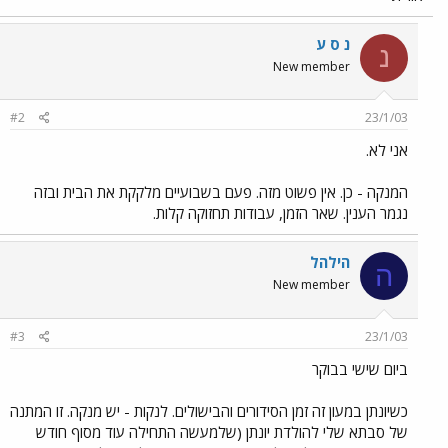
נ ס ע
נ
New member
#2
23/1/03
אני לא.
המנקה - כן. אין פשוט מזה. פעם בשבועיים מלקקת את הבית ובזה
נגמר הענין. שאר הזמן, עבודות תחזוקה קלות.
הילהל
ה
New member
#3
23/1/03
ביום שישי בבוקר
כשיונתן במעון זה זמן הסידורים והבישולים. לנקות - יש מנקה. זו המתנה
של סבתא שלי להולדת יונתן (שלמעשה התחילה עוד מסוף חודש